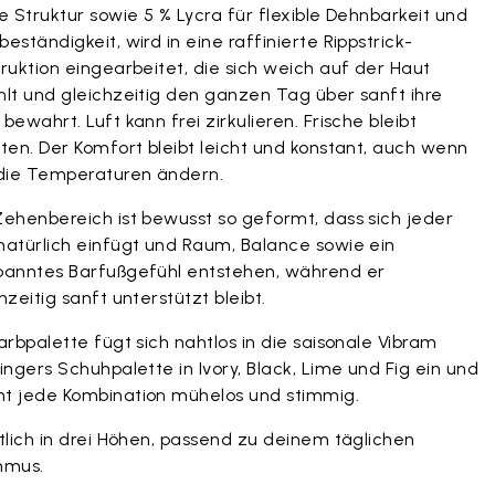
e Struktur sowie 5 % Lycra für flexible Dehnbarkeit und
eständigkeit, wird in eine raffinierte Rippstrick-
ruktion eingearbeitet, die sich weich auf der Haut
hlt und gleichzeitig den ganzen Tag über sanft ihre
bewahrt. Luft kann frei zirkulieren. Frische bleibt
ten. Der Komfort bleibt leicht und konstant, auch wenn
 die Temperaturen ändern.
Zehenbereich ist bewusst so geformt, dass sich jeder
natürlich einfügt und Raum, Balance sowie ein
panntes Barfußgefühl entstehen, während er
hzeitig sanft unterstützt bleibt.
arbpalette fügt sich nahtlos in die saisonale Vibram
ingers Schuhpalette in Ivory, Black, Lime und Fig ein und
t jede Kombination mühelos und stimmig.
tlich in drei Höhen, passend zu deinem täglichen
hmus.