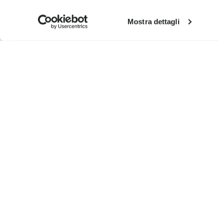
Mostra dettagli
MELDEN SIE SICH AN UND VERPASSEN SIE NICHT UNS
Ich habe die
Datenschutzrichtlinie
von Vibram gel
zu erhalten
Wie wir Ihre Daten verarbeiten, erfahren Sie in unserem Datensc