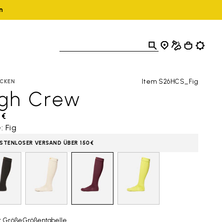
n
Item S26HCS_Fig
CKEN
igh Crew
 €
: Fig
STENLOSER VERSAND ÜBER 150€
t Größe
Größentabelle