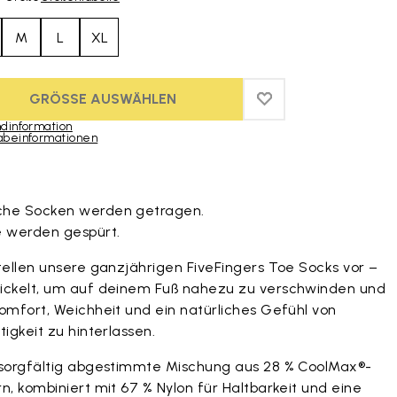
M
L
XL
GRÖSSE AUSWÄHLEN
ADD TO WISHLIST
ADD TO WISHLIST
dinformation
abeinformationen
duct images gallery
he Socken werden getragen.
e werden gespürt.
tellen unsere ganzjährigen FiveFingers Toe Socks vor –
ickelt, um auf deinem Fuß nahezu zu verschwinden und
omfort, Weichheit und ein natürliches Gefühl von
tigkeit zu hinterlassen.
 sorgfältig abgestimmte Mischung aus 28 % CoolMax®-
n, kombiniert mit 67 % Nylon für Haltbarkeit und eine