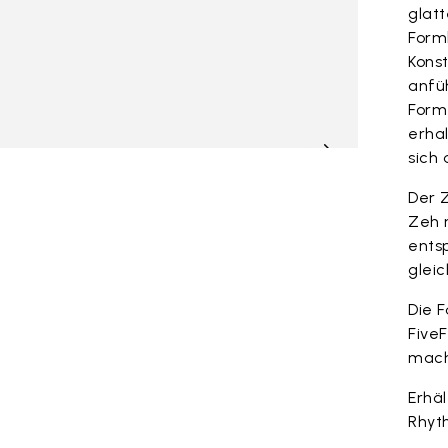
glatt
Formb
Konst
anfü
Form 
erhal
sich
Der 
Zeh 
ents
gleic
Die F
FiveF
mach
Erhäl
Rhyt