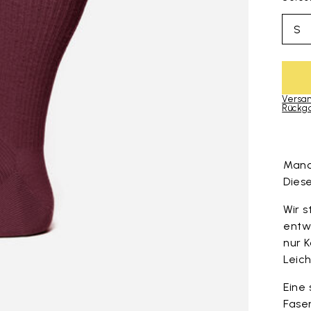
S
Versan
Rückg
Skip to pro
Manc
Dies
Wir s
entw
nur K
Leich
Eine
Faser