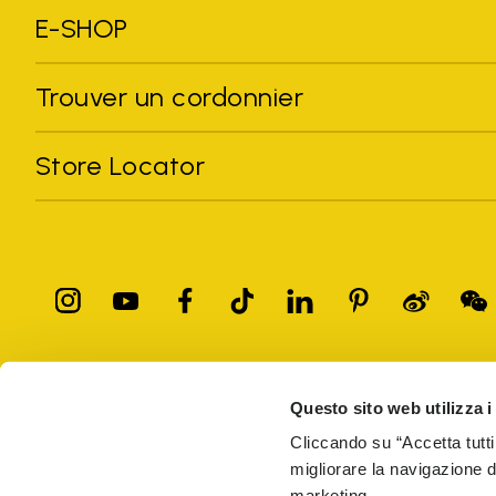
E-SHOP
Trouver un cordonnier
Store Locator
Toutes les marques citées sont la propriété de leurs détenteurs
Questo sito web utilizza i
commerciales de leurs propriétaires respectifs ou des marques dépos
les droits d'auteur.
Cliccando su “Accetta tutti
Seuls les articles achetés sur le site officiel de VIBRAM et auprè
migliorare la navigazione del
marketing.