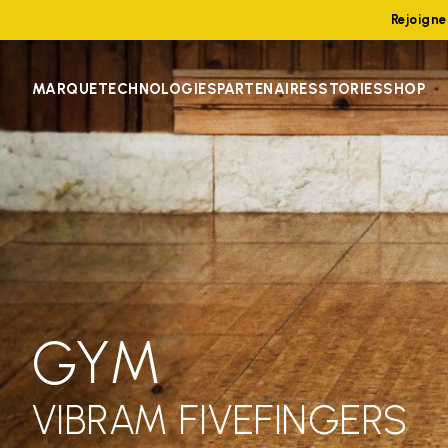
Rejoign
MARQUE
TECHNOLOGIES
PARTENAIRES
STORIES
SHOP
GYM
VIBRAM FIVEFINGERS