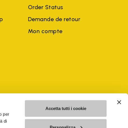
Order Status
ep
Demande de retour
Mon compte
ciales et noms d'entreprises de tiers peuvent être des marques
u profit du propriétaire, sans impliquer de violation de la loi sur
Accetta tutti i cookie
o per
à di
Personalizza