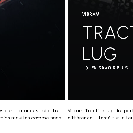
VIBRAM
TRAC
LUG
EN SAVOIR PLUS
s performances qui offre
Vibram Traction Lug tire par
rrains mouillés comme secs.
différence – testé sur le te