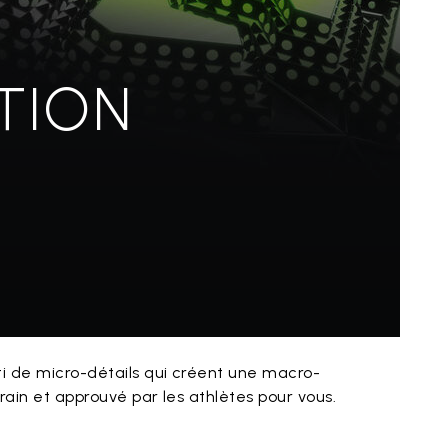
TION
ti de micro-détails qui créent une macro-
rrain et approuvé par les athlètes pour vous.