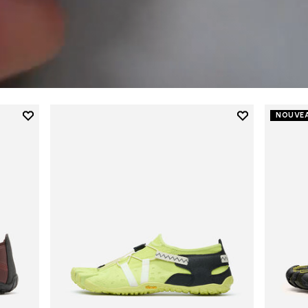
Add to wishlist
Add to wishli
NOUVE
Add to wishlist Trailope
Add to wishli