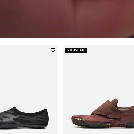
Add to wishlist
NOUVEAU
Run
Add to wishlist Graspifier