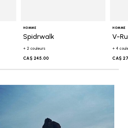
HOMME
HOMME
Spidrwalk
V-R
+ 2 couleurs
+ 4 coul
CA$ 245.00
CA$ 2