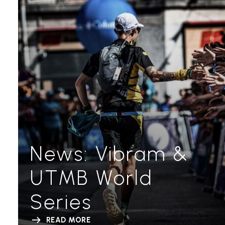
News: Vibram &
UTMB World
Series
READ MORE