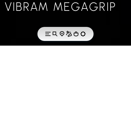
VIBRAM MEGAGRIP
THE TECHNOLOGY
VIBRAM MEGAGRIP
Vibram Megagrip is the high performance rubber
compound that offers unparalleled grip properties
on both dry and wet terrains. Extremely durable, it is
the perfect solution to face long distances, new
adventures and your favourite outdoor activities –