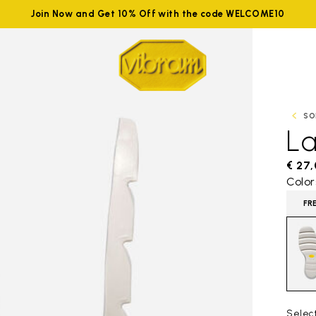
Join Now and Get 10% Off with the code WELCOME10
SO
La
€ 27
Color
FR
Select