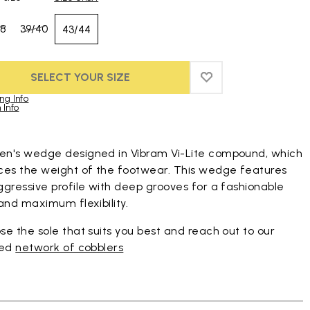
38
39/40
43/44
SELECT YOUR SIZE
ADD TO WISHLIST
ADD TO WISHLIST 
ng Info
 Info
duct images gallery
n's wedge designed in Vibram Vi-Lite compound, which
ces the weight of the footwear. This wedge features
gressive profile with deep grooves for a fashionable
and maximum flexibility.
e the sole that suits you best and reach out to our
ted
network of cobblers