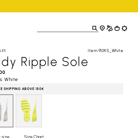
Item 9104S_White
LES
dy Ripple Sole
,00
s: White
EE SHIPPING ABOVE 150€
 size
Size Chart