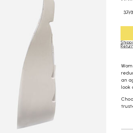
37/
Shippi
Return
Skip to pro
Wome
redu
an ag
look 
Choos
trus