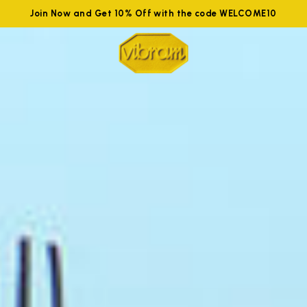
Join Now and Get 10% Off with the code WELCOME10