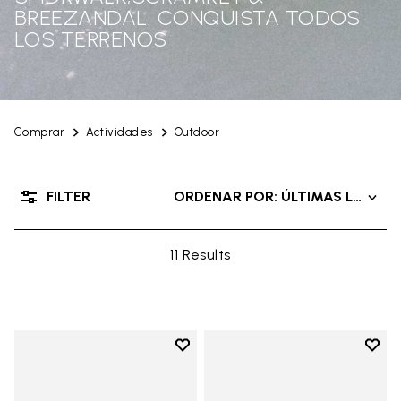
BREEZANDAL: CONQUISTA TODOS
LOS TERRENOS
Comprar
Actividades
Outdoor
FILTER
ORDENAR POR: ÚLTIMAS LLEGAD
11 Results
Add to wishlist
Add t
Add to wishlist Breezandal
Add t