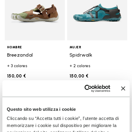
HOMBRE
MUJER
Breezandal
Spidrwalk
+ 3 colores
+ 2 colores
150,00 €
150,00 €
Add to wishlist
Add t
Add to wishlist Spidrwalk
Add t
Questo sito web utilizza i cookie
Cliccando su “Accetta tutti i cookie”, l'utente accetta di
memorizzare i cookie sul dispositivo per migliorare la