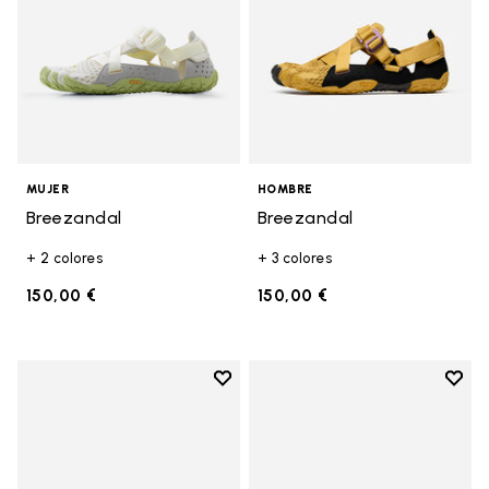
MUJER
HOMBRE
Breezandal
Breezandal
+ 2 colores
+ 3 colores
150,00 €
150,00 €
Add to wishlist
Add t
Add to wishlist Breezandal
Add t