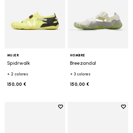
MUJER
HOMBRE
Spidrwalk
Breezandal
+ 2 colores
+ 3 colores
150,00 €
150,00 €
Add to wishlist
Add t
Add to wishlist Breezandal
Add t