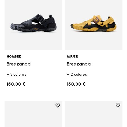
HOMBRE
MUJER
Breezandal
Breezandal
+ 3 colores
+ 2 colores
150,00 €
150,00 €
Add to wishlist
Add t
Add to wishlist Spidrwalk
Add t