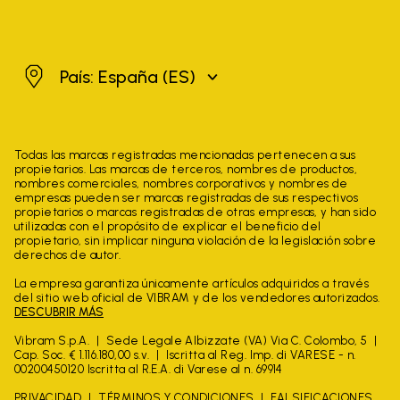
España
País: España
(ES)
Todas las marcas registradas mencionadas pertenecen a sus
propietarios. Las marcas de terceros, nombres de productos,
nombres comerciales, nombres corporativos y nombres de
empresas pueden ser marcas registradas de sus respectivos
propietarios o marcas registradas de otras empresas, y han sido
utilizadas con el propósito de explicar el beneficio del
propietario, sin implicar ninguna violación de la legislación sobre
derechos de autor.
La empresa garantiza únicamente artículos adquiridos a través
del sitio web oficial de VIBRAM y de los vendedores autorizados.
DESCUBRIR MÁS
Vibram S.p.A.
Sede Legale Albizzate (VA) Via C. Colombo, 5
Cap. Soc. € 1.116.180,00 s.v.
Iscritta al Reg. Imp. di VARESE - n.
00200450120 Iscritta al R.E.A. di Varese al n. 69914
PRIVACIDAD
TÉRMINOS Y CONDICIONES
FALSIFICACIONES