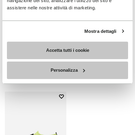
navigazione del sito, analizzare l'utilizzo del sito e
assistere nelle nostre attività di marketing.
Mostra dettagli
HOMBRE
MUJER
Accetta tutti i cookie
Spidrwalk
Breezandal
+ 2 colores
+ 2 colores
Personalizza
150,00 €
150,00 €
Add to wishlist
Add to wishlist Spidrwalk