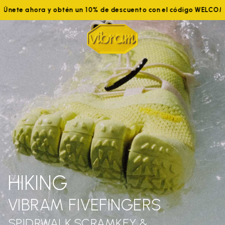
Únete ahora y obtén un 10% de descuento con el código WELCOME
HIKING
VIBRAM FIVEFINGERS
SPIDRWALK,SCRAMKEY &