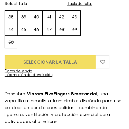
Select Talla
Tabla de tallas
38
39
40
41
42
43
44
45
46
47
48
49
50
SELECCIONAR LA TALLA
ADD TO WIS
ADD TO WI
Datos de envío
Información de devolución
Skip to product images gallery
Descubre
Vibram FiveFingers Breezandal
, una
zapatilla minimalista transpirable diseñada para uso
outdoor en condiciones cálidas—combinando
ligereza, ventilación y protección esencial para
actividades al aire libre.