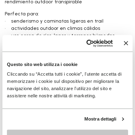
rendimiento outdoor transpirable
Perfecta para:
• senderismo y caminatas ligeras en trail
• actividades outdoor en climas cálidos
• uso cerca de ríos, lagos y terrenos húmedos
• viajes y exploración con enfoque en
transpirabilidad
• usuarios que buscan equilibrio entre protección y
sensación del suelo
Questo sito web utilizza i cookie
Cliccando su “Accetta tutti i cookie”, l'utente accetta di
memorizzare i cookie sul dispositivo per migliorare la
navigazione del sito, analizzare l'utilizzo del sito e
assistere nelle nostre attività di marketing.
Detalles
Mostra dettagli
FAQs