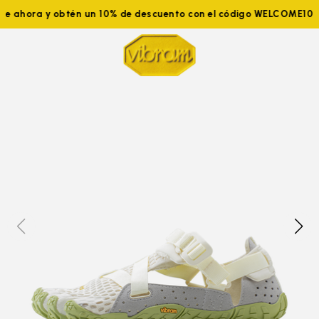
te ahora y obtén un 10% de descuento con el código WELCOME10