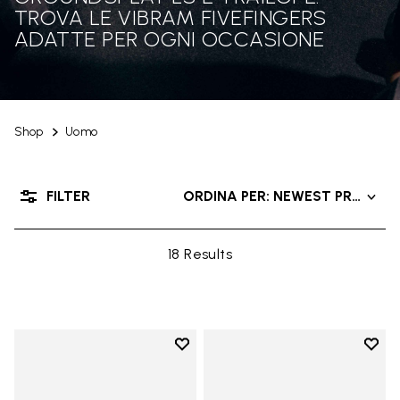
TROVA LE VIBRAM FIVEFINGERS
ADATTE PER OGNI OCCASIONE
Shop
Uomo
FILTER
ORDINA PER: NEWEST PRODUC
18 Results
Add to wishlist
Add t
Add to wishlist Roadaround 2
Add t