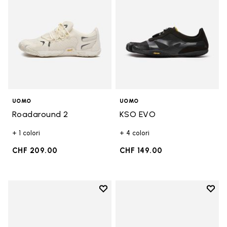
UOMO
UOMO
Roadaround 2
KSO EVO
+ 1 colori
+ 4 colori
CHF 209.00
CHF 149.00
Add to wishlist
Add t
Add to wishlist Breezandal
Add t