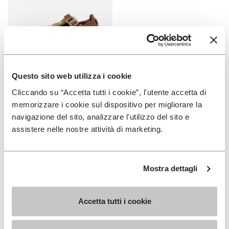
Questo sito web utilizza i cookie
UOMO
Cliccando su “Accetta tutti i cookie”, l'utente accetta di
Breezandal
memorizzare i cookie sul dispositivo per migliorare la
navigazione del sito, analizzare l'utilizzo del sito e
+ 3 colori
assistere nelle nostre attività di marketing.
CHF 169.00
Mostra dettagli
You've seen 18 products out of 18
Accetta tutti i cookie
ISCRIVITI PER NON PERDERE LE NOSTRE ULTIME