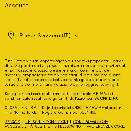
Account
Svizzera
Paese: Svizzera
(IT)
Tutti i marchi citati appartengono ai rispettivi proprietari. Marchi
di terze parti, nomi di prodotti, nomi commerciali, nomi aziendali
e nomi di società possono essere marchi commerciali dei
rispettivi proprietari o marchi registrati di altre società e sono
stati utilizzati a scopo esplicativo a vantaggio del proprietario,
senza che ciò implichi una violazione delle leggi sul copyright.
Solo gli articoli acquistati tramite il sito ufficiale VIBRAM e i
venditori autorizzati sono garantiti dall'azienda.
SCOPRI DI PIU'
GLOBAL-E NL B.V.
Krijn Taconiskade 430, 1087 HW Amsterdam,
The Netherlands
Registered number 72541466
PRIVACY
TERMINI E CONDIZIONI
CONTRAFFAZIONE
ACCESSIBILITÀ WEB
WHISTLEBLOWING
PREFERENZE COOKIE