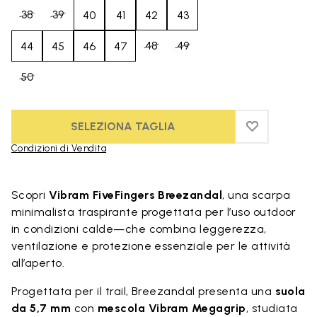
38
39
40
41
42
43
48
49
44
45
46
47
50
SELEZIONA TAGLIA
ADD TO WIS
ADD TO WI
Condizioni di Vendita
Skip to product images gallery
Scopri
Vibram FiveFingers Breezandal
, una scarpa
minimalista traspirante progettata per l’uso outdoor
in condizioni calde—che combina leggerezza,
ventilazione e protezione essenziale per le attività
all’aperto.
Progettata per il trail, Breezandal presenta una
suola
da 5,7 mm
con
mescola Vibram Megagrip
, studiata