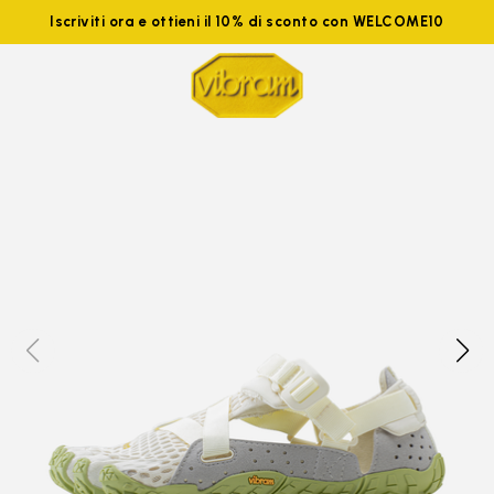
Iscriviti ora e ottieni il 10% di sconto con WELCOME10