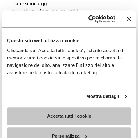
• escursioni leggere
• attività outdoor in climi caldi
• uso vicino a fiumi, laghi e terreni umidi
• chi cerca equilibrio tra protezione e ground feel
Questo sito web utilizza i cookie
Cliccando su “Accetta tutti i cookie”, l'utente accetta di
memorizzare i cookie sul dispositivo per migliorare la
Dettagli
navigazione del sito, analizzare l'utilizzo del sito e
assistere nelle nostre attività di marketing.
FAQs
Mostra dettagli
Accetta tutti i cookie
ISCRIVITI PER NON PERDERE LE NOSTRE ULTIME
NOVITÀ
Personalizza