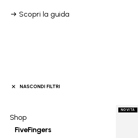
Scopri la guida
NASCONDI FILTRI
NOVITÀ
Shop
Skip filters go to products
Refine by Categoria: Shop
FiveFingers