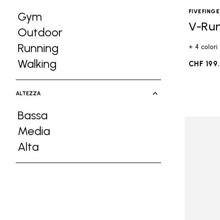
FIVEFING
Gym
V-Ru
Refine by Attività: Gym
Outdoor
Refine by Attività: Outdoor
Running
+ 4 colori
Refine by Attività: Running
Walking
CHF 199
Refine by Attività: Walking
ALTEZZA
Bassa
Refine by Altezza: Bassa
Media
Refine by Altezza: Media
Alta
Refine by Altezza: Alta