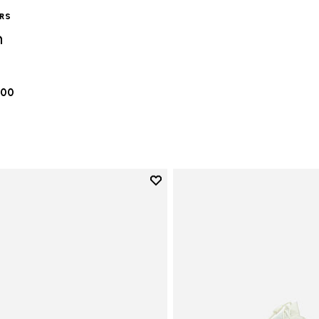
ERS
n
.00
Add to wishlist
Add to wishlist Vi-B Eco