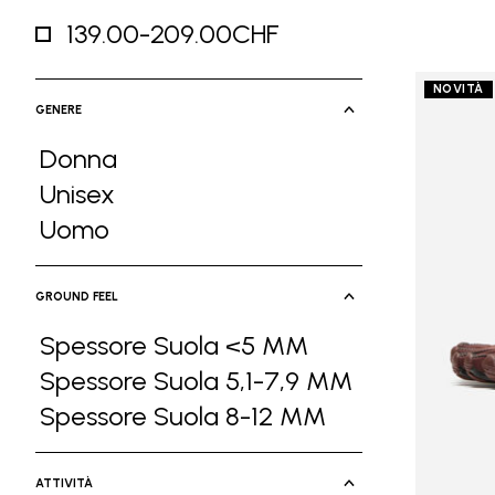
139.00-209.00CHF
Refine by Prezzo: 139.00-209.00CHF
NOVITÀ
GENERE
Donna
Refine by Genere: Donna
Unisex
Refine by Genere: Unisex
Uomo
Refine by Genere: Uomo
GROUND FEEL
Spessore Suola <5 MM
Refine by Ground Feel: Spessore Suol
Spessore Suola 5,1-7,9 MM
Refine by Ground Feel: Spessore Suola
Spessore Suola 8-12 MM
Refine by Ground Feel: Spessore Suola
ATTIVITÀ