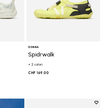
DONNA
Spidrwalk
+ 2 colori
CHF 169.00
Add to 
Add to 