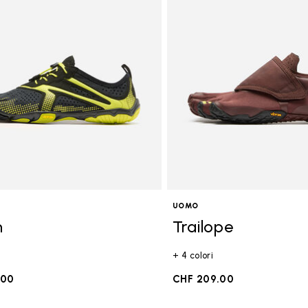
goria: FiveFingers
UOMO
n
Trailope
+ 4 colori
.00
CHF 209.00