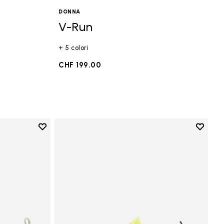
DONNA
V-Run
+ 5 colori
CHF 199.00
Add to wishlist
Add to 
Add to wishlist V-Run
Add to 