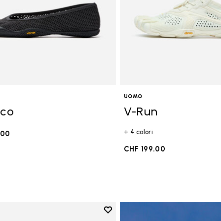
UOMO
Eco
V-Run
+ 4 colori
.00
CHF 199.00
Add to wishlist
Add to wishlist Breezandal