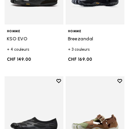
HOMME
HOMME
KSO EVO
Breezandal
+ 4 couleurs
+ 3 couleurs
CHF 149.00
CHF 169.00
Add to wishlist
Add t
Add to wishlist Graspifier
Add t