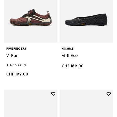
FIVEFINGERS
HOMME
V-Run
Vi-B Eco
+ 4 couleurs
CHF 159.00
CHF 199.00
Add to wishlist
Add t
Add to wishlist V-Run
Add t