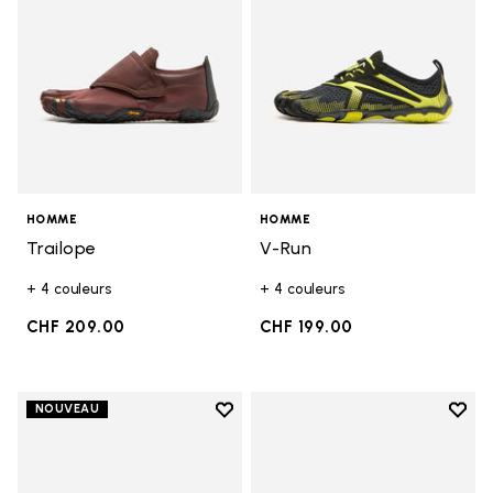
HOMME
HOMME
Trailope
V-Run
+ 4 couleurs
+ 4 couleurs
CHF 209.00
CHF 199.00
Add to wishlist
Add t
NOUVEAU
Add to wishlist V-Run
Add t