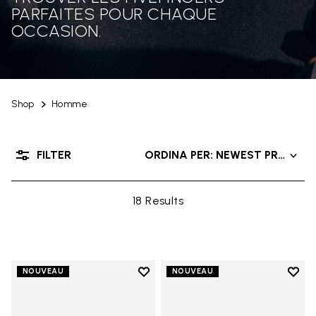
PARFAITES POUR CHAQUE
OCCASION.
Shop
Homme
FILTER
ORDINA PER: NEWEST PRODUC
18 Results
Add to wishlist
Add t
NOUVEAU
NOUVEAU
Add to wishlist Trailope
Add t