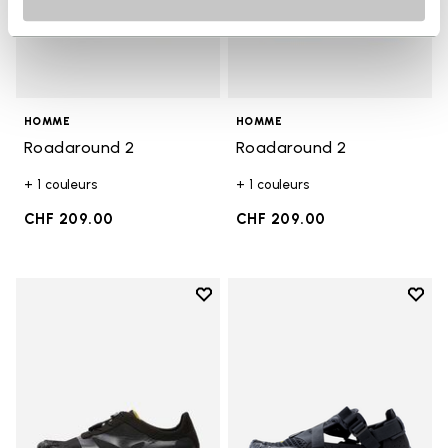
HOMME
HOMME
Roadaround 2
Roadaround 2
+ 1 couleurs
+ 1 couleurs
CHF 209.00
CHF 209.00
Add to wishlist
Add t
Add to wishlist KSO EVO
Add t