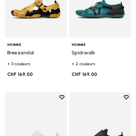
HOMME
HOMME
Breezandal
Spidrwalk
+ 3 couleurs
+ 2 couleurs
CHF 169.00
CHF 169.00
Add to wishlist
Add t
Add to wishlist V-Run
Add t