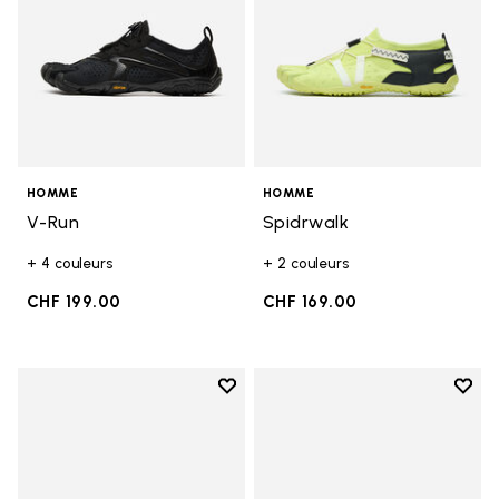
HOMME
HOMME
V-Run
Spidrwalk
+ 4 couleurs
+ 2 couleurs
CHF 199.00
CHF 169.00
Add to wishlist
Add t
Add to wishlist Breezandal
Add t