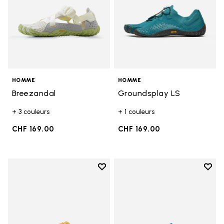
HOMME
HOMME
Breezandal
Groundsplay LS
+ 3 couleurs
+ 1 couleurs
CHF 169.00
CHF 169.00
Add to wishlist
Add t
Add to wishlist Breezandal
Add t