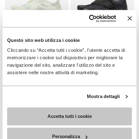
Questo sito web utilizza i cookie
HOMME
HOMME
V-Run
Trailope
Cliccando su “Accetta tutti i cookie”, l'utente accetta di
memorizzare i cookie sul dispositivo per migliorare la
+ 4 couleurs
+ 4 couleurs
navigazione del sito, analizzare l'utilizzo del sito e
CHF 199.00
CHF 209.00
assistere nelle nostre attività di marketing.
Add to wishlist
Add t
Mostra dettagli
Add to wishlist Roadaround 2
Add t
Accetta tutti i cookie
Personalizza