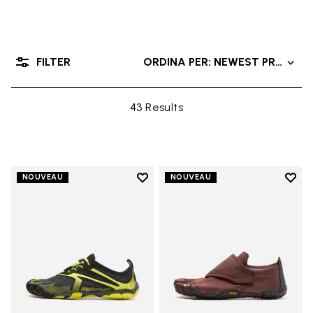
FILTER
ORDINA PER: NEWEST PRODUC
43 Results
Add to wishlist
Add t
NOUVEAU
NOUVEAU
Add to wishlist V-Run
Add t