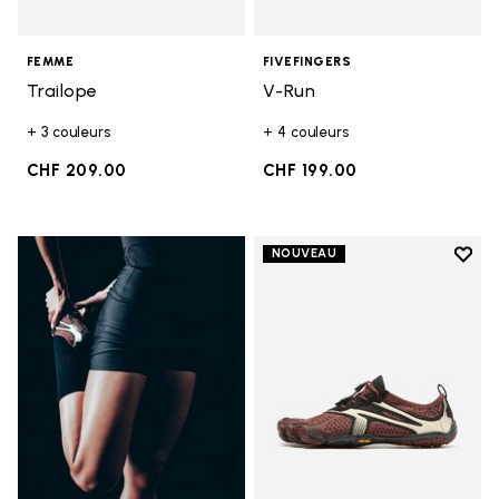
FEMME
FIVEFINGERS
Trailope
V-Run
+ 3 couleurs
+ 4 couleurs
CHF 209.00
CHF 199.00
Add t
NOUVEAU
Add t