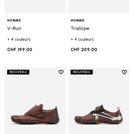
HOMME
HOMME
V-Run
Trailope
+ 4 couleurs
+ 4 couleurs
CHF 199.00
CHF 209.00
Add to wishlist
Add t
NOUVEAU
NOUVEAU
Add to wishlist Trailope
Add t