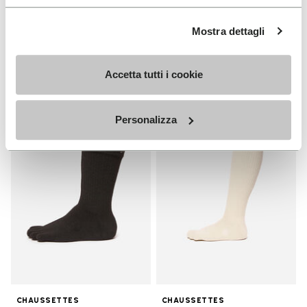
HOMME
Breezandal
Guide
Mostra dettagli
+ 3 couleurs
Decouvrez
CHF 169.00
Accetta tutti i cookie
Personalizza
Add to wishlist
Add t
Add to wishlist Crew
Add t
CHAUSSETTES
CHAUSSETTES