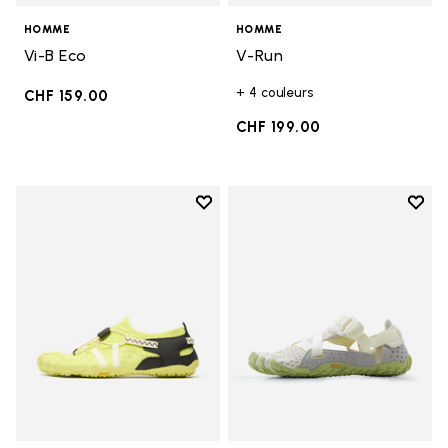
HOMME
HOMME
Vi-B Eco
V-Run
+ 4 couleurs
CHF 159.00
CHF 199.00
Add to wishlist
Add t
Add to wishlist Spidrwalk
Add t