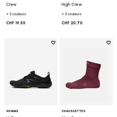
Crew
High Crew
+ 3 couleurs
+ 3 couleurs
CHF 19.55
CHF 20.70
Add to wishlist
Add t
Add to wishlist V-Run
Add t
HOMME
CHAUSSETTES