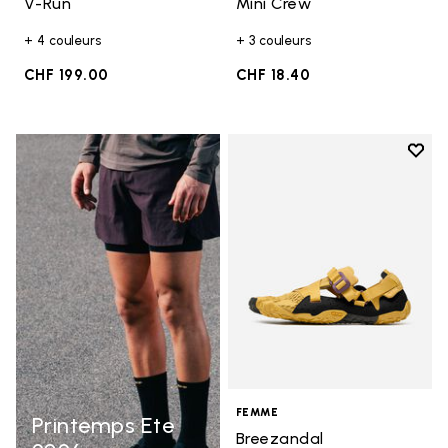
V-Run
Mini Crew
+ 4 couleurs
+ 3 couleurs
CHF 199.00
CHF 18.40
Add t
Add t
FEMME
Printemps Ete
Breezandal