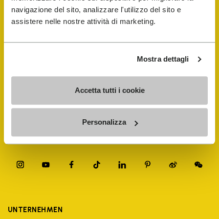
navigazione del sito, analizzare l'utilizzo del sito e
FiveFingers Guide
assistere nelle nostre attività di marketing.
E-SHOP
Mostra dettagli
Schuhreparatur-Finder
Accetta tutti i cookie
Store Locator
Personalizza
UNTERNEHMEN