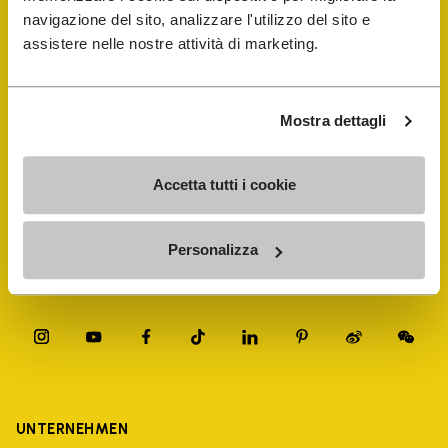
navigazione del sito, analizzare l'utilizzo del sito e
FiveFingers Guide
assistere nelle nostre attività di marketing.
E-SHOP
Mostra dettagli
Schuhreparatur-Finder
Accetta tutti i cookie
Store Locator
Personalizza
UNTERNEHMEN