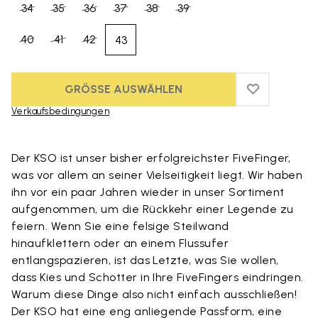
34
35
36
37
38
39
40
41
42
43
GRÖSSE AUSWÄHLEN
ADD TO WIS
ADD TO WI
Verkaufsbedingungen
Skip to product images gallery
Der KSO ist unser bisher erfolgreichster FiveFinger,
was vor allem an seiner Vielseitigkeit liegt. Wir haben
ihn vor ein paar Jahren wieder in unser Sortiment
aufgenommen, um die Rückkehr einer Legende zu
feiern. Wenn Sie eine felsige Steilwand
hinaufklettern oder an einem Flussufer
entlangspazieren, ist das Letzte, was Sie wollen,
dass Kies und Schotter in Ihre FiveFingers eindringen.
Warum diese Dinge also nicht einfach ausschließen!
Der KSO hat eine eng anliegende Passform, eine