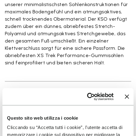
unserer minimalistischsten Sohlenkonstruktionen für
maximales Bodengefühl und ein atmungsaktives,
schnell trocknendes Obermaterial. Der KSO verfügt
zudem über ein dünnes, abriebfestes Stretch-
Polyamid und atmungsaktives Stretchgewebe, das
den gesamten Fuß umschließt. Ein einzelner
Klettverschluss sorgt für eine sichere Passform. Die
abriebfesten XS Trek Performance-Gummisohlen
sind feinprofiliert und bieten sicheren Halt.
Details
Questo sito web utilizza i cookie
Cliccando su “Accetta tutti i cookie”, l'utente accetta di
MELDEN SIE SICH AN UND VERPASSEN SIE NICHT
UNSERE NEUESTEN ANGEBOTE
memorizzare i cookie sul dispositivo per migliorare la