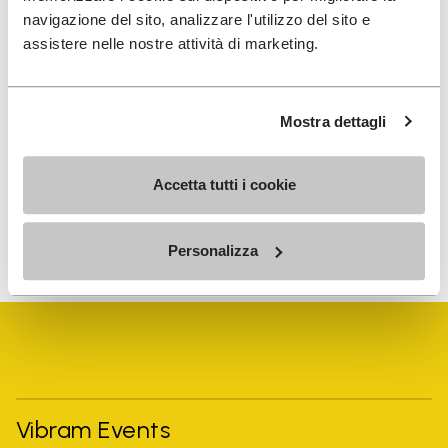
navigazione del sito, analizzare l'utilizzo del sito e
assistere nelle nostre attività di marketing.
Ich habe die
Datenschutzrichtlinie
von Vibram
gelesen und stimme der Verarbeitung meiner
Mostra dettagli
personenbezogenen Daten zu, um personalisierte
Kommunikation zu erhalten
Accetta tutti i cookie
Wie wir Ihre Daten verarbeiten, erfahren Sie in unserem
Datenschutzhinweis. Sie können sich jederzeit wieder abmelden.
Personalizza
Vibram Events