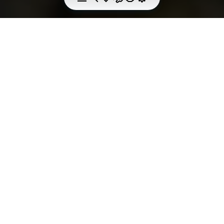
LA TECHNOLOGIE
VIBRAM DURASTEP
Développé pour répondre aux besoins des alpinistes
les plus exigeants, Durastep est le composé le plus
ferme de Vibram qui révolutionne les activités
intenses d'alpinisme en maximisant les
performances même à basse température.
Extrêmement fiable sur les terrains et dans les
conditions les plus difficiles, Durastep offre une
friction élevée et une excellente adhérence sur les
surfaces mouillées, tout en assurant une durabilité
pour des aventures de plein air de longue durée. Le
noir de carbone a été retiré de ce composé, ce qui