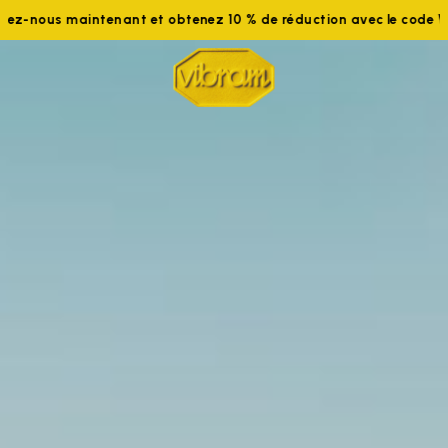
aintenant et obtenez 10 % de réduction avec le code WELCOME10