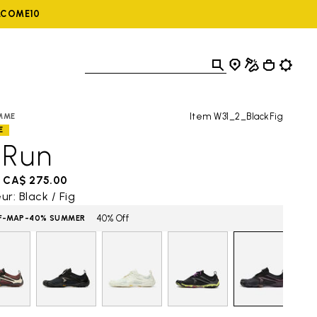
ELCOME10
Item W31_2_BlackFig
MME
E
-Run
CA$ 275.00
ur: Black / Fig
40% Off
F-MAP-40% SUMMER