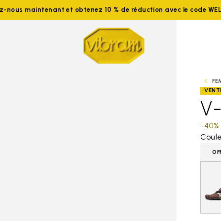
ez-nous maintenant et obtenez 10 % de réduction avec le code W
FE
VENT
V
-40%
Coule
OF