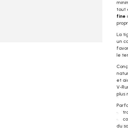
mini
tout 
fine
a
propr
La ti
un co
favo
le te
Conç
natu
et a
V-Run
plus 
Parfa
• tra
• co
du so