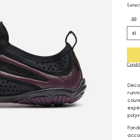
Select
35
41
Condit
Skip to pro
Déco
runni
cour
expér
poly
Fond
acco