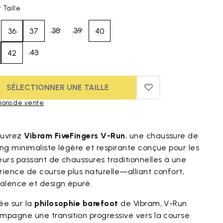
 Taille
38
39
36
37
40
43
42
SÉLECTIONNER UNE TAILLE
ADD TO WISHLIST
ADD TO WISHLIST
ions de vente
duct images gallery
uvrez
Vibram FiveFingers V-Run
, une chaussure de
ng minimaliste légère et respirante conçue pour les
eurs passant de chaussures traditionnelles à une
ience de course plus naturelle—alliant confort,
valence et design épuré.
ée sur la
philosophie barefoot
de Vibram, V-Run
mpagne une transition progressive vers la course