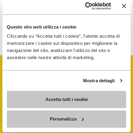
traitement de mes données personnelles afin de
recevoir des communications personnalisées
Questo sito web utilizza i cookie
Pour savoir comment nous traitons vos données, veuillez
consulter notre Politique de confidentialité. Vous pouvez vous
Cliccando su “Accetta tutti i cookie”, l'utente accetta di
désinscrire à tout moment.
memorizzare i cookie sul dispositivo per migliorare la
navigazione del sito, analizzare l'utilizzo del sito e
assistere nelle nostre attività di marketing.
Mostra dettagli
Vibram Events
Accetta tutti i cookie
FiveFingers Guide
Personalizza
E-SHOP