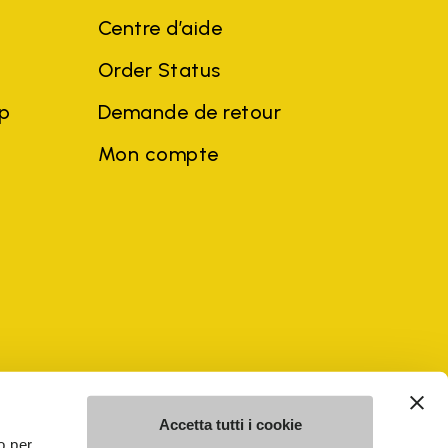
Centre d’aide
Order Status
ep
Demande de retour
Mon compte
ciales et noms d'entreprises de tiers peuvent être des marques
u profit du propriétaire, sans impliquer de violation de la loi sur
Accetta tutti i cookie
o per