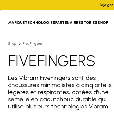
Rejoign
MARQUE
TECHNOLOGIES
PARTENAIRES
STORIES
SHOP
Shop
FiveFingers
FIVEFINGERS
Les Vibram FiveFingers sont des
chaussures minimalistes à cinq orteils,
légères et respirantes, dotées d'une
semelle en caoutchouc durable qui
utilise plusieurs technologies Vibram.