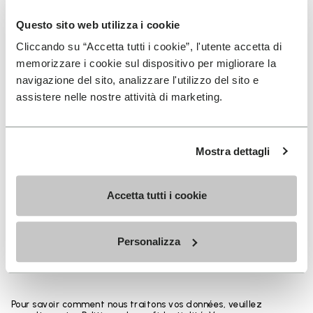
rythme quotidien.
Questo sito web utilizza i cookie
Hauteurs du bord supérieur au talon: 25 CM
Cliccando su “Accetta tutti i cookie”, l'utente accetta di
memorizzare i cookie sul dispositivo per migliorare la
navigazione del sito, analizzare l'utilizzo del sito e
assistere nelle nostre attività di marketing.
INSCRIVEZ-VOUS POUR NE PAS MANQUER NOS
DERNIÈRES NOUVEAUTÉS
Mostra dettagli
Accetta tutti i cookie
Jai pris connaissance de la
Politique de
Confidentialité
de Vibram et jaccepte le
traitement de mes données personnelles afin de
Personalizza
recevoir des communications personnalisées
Pour savoir comment nous traitons vos données, veuillez