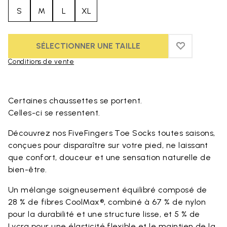
S
M
L
XL
SÉLECTIONNER UNE TAILLE
ADD TO WIS
ADD TO WI
Conditions de vente
Skip to product images gallery
Certaines chaussettes se portent.
Celles-ci se ressentent.
Découvrez nos FiveFingers Toe Socks toutes saisons,
conçues pour disparaître sur votre pied, ne laissant
que confort, douceur et une sensation naturelle de
bien-être.
Un mélange soigneusement équilibré composé de
28 % de fibres CoolMax®, combiné à 67 % de nylon
pour la durabilité et une structure lisse, et 5 % de
Lycra pour une élasticité flexible et le maintien de la