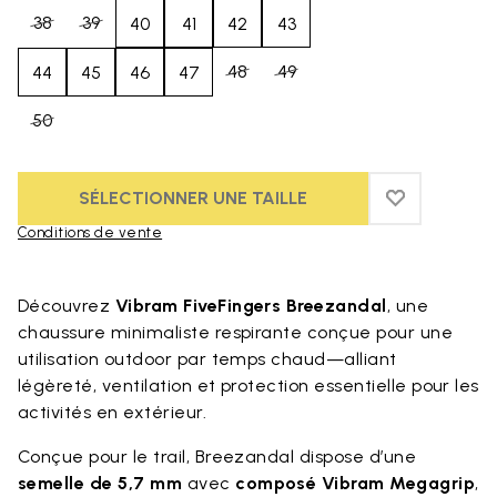
38
39
40
41
42
43
48
49
44
45
46
47
50
SÉLECTIONNER UNE TAILLE
ADD TO WIS
ADD TO WI
Conditions de vente
Skip to product images gallery
Découvrez
Vibram FiveFingers Breezandal
, une
chaussure minimaliste respirante conçue pour une
utilisation outdoor par temps chaud—alliant
légèreté, ventilation et protection essentielle pour les
activités en extérieur.
Conçue pour le trail, Breezandal dispose d’une
semelle de 5,7 mm
avec
composé Vibram Megagrip
,