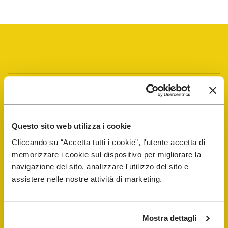
Vibram Events
FiveFingers Guide
Questo sito web utilizza i cookie
Cliccando su “Accetta tutti i cookie”, l'utente accetta di
E-SHOP
memorizzare i cookie sul dispositivo per migliorare la
navigazione del sito, analizzare l'utilizzo del sito e
assistere nelle nostre attività di marketing.
Schuhreparatur-Finder
Store Locator
Mostra dettagli