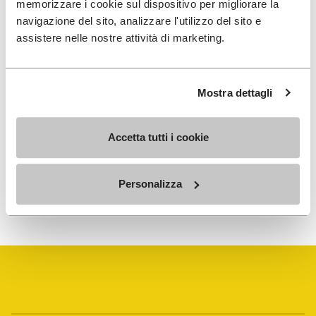
memorizzare i cookie sul dispositivo per migliorare la
MELDEN SIE SICH AN UND VERPASSEN SIE NICHT
navigazione del sito, analizzare l'utilizzo del sito e
UNSERE NEUESTEN ANGEBOTE
assistere nelle nostre attività di marketing.
Mostra dettagli
Ich habe die
Datenschutzrichtlinie
von Vibram
gelesen und stimme der Verarbeitung meiner
personenbezogenen Daten zu, um personalisierte
Accetta tutti i cookie
Kommunikation zu erhalten
Personalizza
Wie wir Ihre Daten verarbeiten, erfahren Sie in unserem
Datenschutzhinweis. Sie können sich jederzeit wieder abmelden.