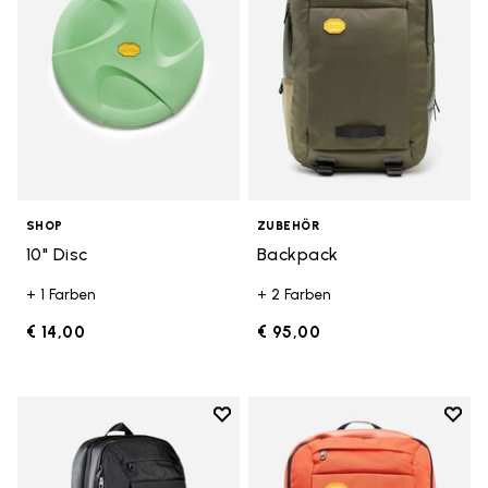
SHOP
ZUBEHÖR
10" Disc
Backpack
+ 1 Farben
+ 2 Farben
€ 14,00
€ 95,00
Add to wishlist
Add t
Add to wishlist Backpack
Add t