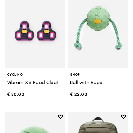
Add to wishlist Vibram XS Road 
Add t
CYCLING
SHOP
Vibram XS Road Cleat
Ball with Rope
€ 30,00
€ 22,00
Add to wishlist
Add t
Add to wishlist 10" Disc
Add t