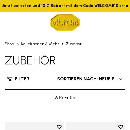
Jetzt beitreten und 10 % Rabatt mit dem Code WELCOME10 erhal
Shop
Kollektionen & Mehr
Zubehör
ZUBEHÖR
FILTER
SORTIEREN NACH: NEUE PRODU
6 Results
Add to wishlist
Add t