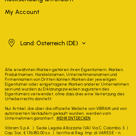
My Account
Österreich
Land: Österreich
(DE)
Alle erwähnten Marken gehören ihren Eigentümern. Marken,
Produktnamen, Handelsnamen, Unternehmensnamen und
Firmennamen von Dritten können Marken der jeweiligen
Eigentümer oder eingetragene Marken anderer Unternehmen
sein und wurden zu Erklärungszwecken zugunsten des
Eigentümers verwendet, ohne dass dies eine Verletzung des
Urheberrechts darstellt.
Nur Artikel, die über die offizielle Website von VIBRAM und von
autorisierten Verkäufern gekauft wurden, werden vom
Unternehmen garantiert.
MEHR ENTDECKEN
Vibram S.p.A.
Sede Legale Albizzate (VA) Via C. Colombo, 5
Cap. Soc. € 1.116.180,00 s.v.
Iscritta al Reg. Imp. di VARESE - n.