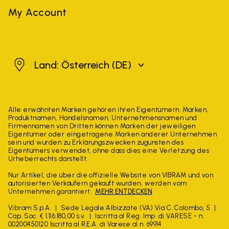
My Account
Österreich
Land: Österreich
(DE)
Alle erwähnten Marken gehören ihren Eigentümern. Marken,
Produktnamen, Handelsnamen, Unternehmensnamen und
Firmennamen von Dritten können Marken der jeweiligen
Eigentümer oder eingetragene Marken anderer Unternehmen
sein und wurden zu Erklärungszwecken zugunsten des
Eigentümers verwendet, ohne dass dies eine Verletzung des
Urheberrechts darstellt.
Nur Artikel, die über die offizielle Website von VIBRAM und von
autorisierten Verkäufern gekauft wurden, werden vom
Unternehmen garantiert.
MEHR ENTDECKEN
Vibram S.p.A.
Sede Legale Albizzate (VA) Via C. Colombo, 5
Cap. Soc. € 1.116.180,00 s.v.
Iscritta al Reg. Imp. di VARESE - n.
00200450120 Iscritta al R.E.A. di Varese al n. 69914