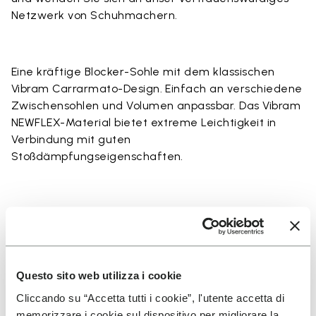
Netzwerk von Schuhmachern
.
Eine kräftige Blocker-Sohle mit dem klassischen
Vibram Carrarmato-Design. Einfach an verschiedene
Zwischensohlen und Volumen anpassbar. Das Vibram
NEWFLEX-Material bietet extreme Leichtigkeit in
Verbindung mit guten
Stoßdämpfungseigenschaften.
Details
Questo sito web utilizza i cookie
Cliccando su “Accetta tutti i cookie”, l'utente accetta di
memorizzare i cookie sul dispositivo per migliorare la