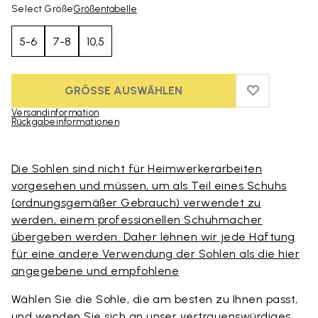
Select Größe
Größentabelle
5-6
7-8
10,5
GRÖSSE AUSWÄHLEN
ADD TO WIS
ADD TO WI
Versandinformation
Rückgabeinformationen
Skip to product images gallery
Die Sohlen sind nicht für Heimwerkerarbeiten
vorgesehen und müssen, um als Teil eines Schuhs
(ordnungsgemäßer Gebrauch) verwendet zu
werden, einem professionellen Schuhmacher
übergeben werden. Daher lehnen wir jede Haftung
für eine andere Verwendung der Sohlen als die hier
angegebene und empfohlene
Wählen Sie die Sohle, die am besten zu Ihnen passt,
und wenden Sie sich an unser vertrauenswürdiges