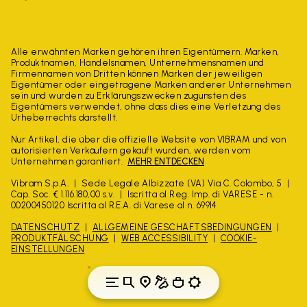
Alle erwähnten Marken gehören ihren Eigentümern. Marken,
Produktnamen, Handelsnamen, Unternehmensnamen und
Firmennamen von Dritten können Marken der jeweiligen
Eigentümer oder eingetragene Marken anderer Unternehmen
sein und wurden zu Erklärungszwecken zugunsten des
Eigentümers verwendet, ohne dass dies eine Verletzung des
Urheberrechts darstellt.
Nur Artikel, die über die offizielle Website von VIBRAM und von
autorisierten Verkäufern gekauft wurden, werden vom
Unternehmen garantiert.
MEHR ENTDECKEN
Vibram S.p.A.
Sede Legale Albizzate (VA) Via C. Colombo, 5
Cap. Soc. € 1.116.180,00 s.v.
Iscritta al Reg. Imp. di VARESE - n.
00200450120 Iscritta al R.E.A. di Varese al n. 69914
DATENSCHUTZ
ALLGEMEINE GESCHÄFTSBEDINGUNGEN
PRODUKTFÄLSCHUNG
WEB ACCESSIBILITY
COOKIE-
EINSTELLUNGEN