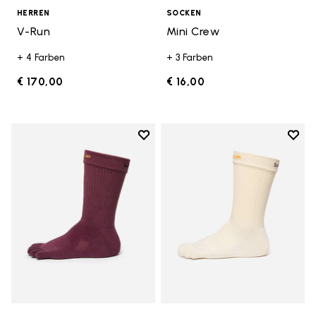
HERREN
SOCKEN
V-Run
Mini Crew
+ 4 Farben
+ 3 Farben
€ 170,00
€ 16,00
Add to wishlist
Add t
Add to wishlist Crew
Add t