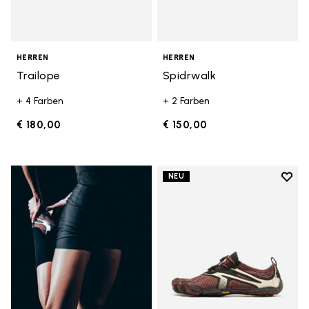
HERREN
HERREN
Trailope
Spidrwalk
+ 4 Farben
+ 2 Farben
€ 180,00
€ 150,00
Add t
NEU
Add t