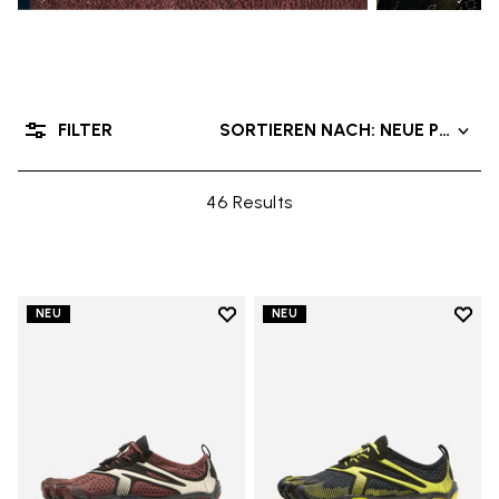
FILTER
SORTIEREN NACH: NEUE PRODU
46 Results
Add to wishlist
Add t
NEU
NEU
Add to wishlist V-Run
Add t