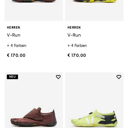
HERREN
HERREN
V-Run
V-Run
+ 4 Farben
+ 4 Farben
€ 170,00
€ 170,00
Add to wishlist
Add t
NEU
Add to wishlist Trailope
Add t