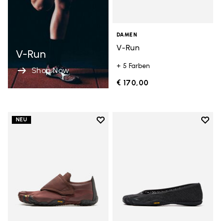
DAMEN
V-Run
V-Run
+ 5 Farben
Shop Now
€ 170,00
Add to wishlist
Add t
NEU
Add to wishlist Trailope
Add t