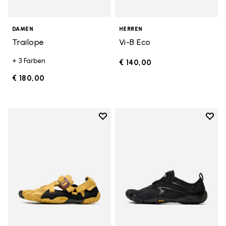
DAMEN
HERREN
Trailope
Vi-B Eco
+ 3 Farben
€ 140,00
€ 180,00
Add to wishlist
Add t
Add to wishlist Breezandal
Add t