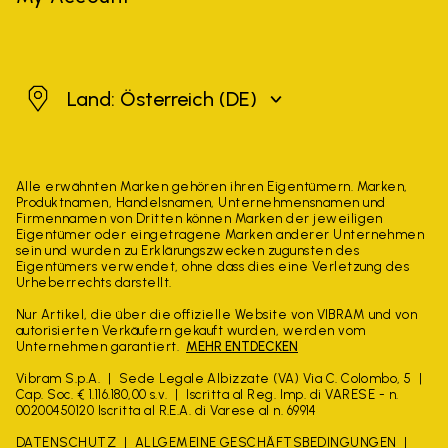
Österreich
Land: Österreich
(DE)
Alle erwähnten Marken gehören ihren Eigentümern. Marken,
Produktnamen, Handelsnamen, Unternehmensnamen und
Firmennamen von Dritten können Marken der jeweiligen
Eigentümer oder eingetragene Marken anderer Unternehmen
sein und wurden zu Erklärungszwecken zugunsten des
Eigentümers verwendet, ohne dass dies eine Verletzung des
Urheberrechts darstellt.
Nur Artikel, die über die offizielle Website von VIBRAM und von
autorisierten Verkäufern gekauft wurden, werden vom
Unternehmen garantiert.
MEHR ENTDECKEN
Vibram S.p.A.
Sede Legale Albizzate (VA) Via C. Colombo, 5
Cap. Soc. € 1.116.180,00 s.v.
Iscritta al Reg. Imp. di VARESE - n.
00200450120 Iscritta al R.E.A. di Varese al n. 69914
DATENSCHUTZ
ALLGEMEINE GESCHÄFTSBEDINGUNGEN