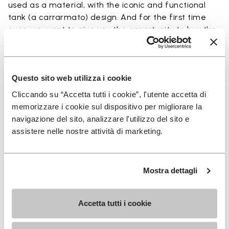
used as a material, with the iconic and functional
tank (a carrarmato) design. And for the first time
ever, we want to give you the opportunity to buy the
sole in Ecostep Natural (>90% natural ingredient).
To have the soles installed onto your favorite pair
Questo sito web utilizza i cookie
of shoes, access our SHOE REPAIR LOCATOR to
Cliccando su “Accetta tutti i cookie”, l'utente accetta di
connect with the shoe repair shop closest to you.
memorizzare i cookie sul dispositivo per migliorare la
navigazione del sito, analizzare l'utilizzo del sito e
assistere nelle nostre attività di marketing.
Details
Mostra dettagli
Accetta tutti i cookie
MELDEN SIE SICH AN UND VERPASSEN SIE NICHT
UNSERE NEUESTEN ANGEBOTE