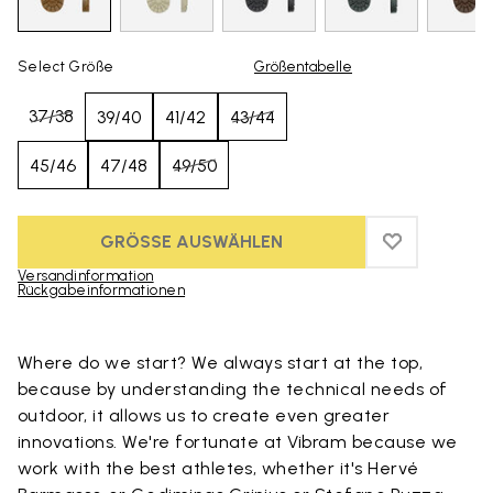
Select Größe
Größentabelle
37/38
39/40
41/42
43/44
45/46
47/48
49/50
GRÖSSE AUSWÄHLEN
ADD TO WIS
ADD TO WI
Versandinformation
Rückgabeinformationen
Skip to product images gallery
Where do we start? We always start at the top,
because by understanding the technical needs of
outdoor, it allows us to create even greater
innovations. We're fortunate at Vibram because we
work with the best athletes, whether it's Hervé