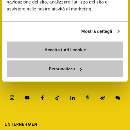
navigazione del sito, analizzare l'utilizzo del sito e
assistere nelle nostre attività di marketing.
FiveFingers Guide
E-SHOP
Mostra dettagli
Schuhreparatur-Finder
Accetta tutti i cookie
Store Locator
Personalizza
UNTERNEHMEN