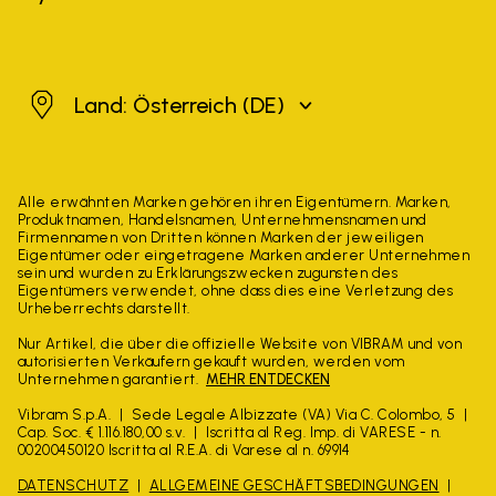
Österreich
Land: Österreich
(DE)
Alle erwähnten Marken gehören ihren Eigentümern. Marken,
Produktnamen, Handelsnamen, Unternehmensnamen und
Firmennamen von Dritten können Marken der jeweiligen
Eigentümer oder eingetragene Marken anderer Unternehmen
sein und wurden zu Erklärungszwecken zugunsten des
Eigentümers verwendet, ohne dass dies eine Verletzung des
Urheberrechts darstellt.
Nur Artikel, die über die offizielle Website von VIBRAM und von
autorisierten Verkäufern gekauft wurden, werden vom
Unternehmen garantiert.
MEHR ENTDECKEN
Vibram S.p.A.
Sede Legale Albizzate (VA) Via C. Colombo, 5
Cap. Soc. € 1.116.180,00 s.v.
Iscritta al Reg. Imp. di VARESE - n.
00200450120 Iscritta al R.E.A. di Varese al n. 69914
DATENSCHUTZ
ALLGEMEINE GESCHÄFTSBEDINGUNGEN