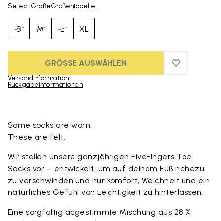
Select Größe
Größentabelle
S
M
L
XL
GRÖSSE AUSWÄHLEN
ADD TO WIS
ADD TO WI
Versandinformation
Rückgabeinformationen
Skip to product images gallery
Some socks are worn.
These are felt.
Wir stellen unsere ganzjährigen FiveFingers Toe
Socks vor – entwickelt, um auf deinem Fuß nahezu
zu verschwinden und nur Komfort, Weichheit und ein
natürliches Gefühl von Leichtigkeit zu hinterlassen.
Eine sorgfältig abgestimmte Mischung aus 28 %