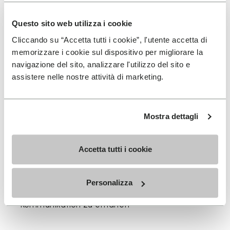
Erhältlich in drei Höhen, passend zu deinem täglichen
Rhythmus.
Questo sito web utilizza i cookie
Höhen vom oberen Bündchen bis zur Ferse: 11.5 CM
Cliccando su “Accetta tutti i cookie”, l'utente accetta di
memorizzare i cookie sul dispositivo per migliorare la
navigazione del sito, analizzare l'utilizzo del sito e
assistere nelle nostre attività di marketing.
MELDEN SIE SICH AN UND VERPASSEN SIE NICHT
UNSERE NEUESTEN ANGEBOTE
Mostra dettagli
Accetta tutti i cookie
Ich habe die
Datenschutzrichtlinie
von Vibram
gelesen und stimme der Verarbeitung meiner
Personalizza
personenbezogenen Daten zu, um personalisierte
Kommunikation zu erhalten