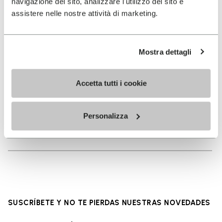
navigazione del sito, analizzare l'utilizzo del sito e
Ruta Free Rider, El Capitan
assistere nelle nostre attività di marketing.
Mostra dettagli
2025
Ruta Free Rider, El Capitan
Accetta tutti i cookie
2025
Personalizza
Ruta Free Rider, El Capitan
SUSCRÍBETE Y NO TE PIERDAS NUESTRAS NOVEDADES