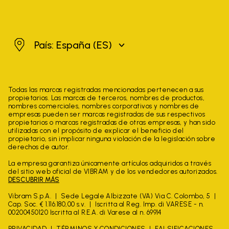
España
País: España
(ES)
Todas las marcas registradas mencionadas pertenecen a sus
propietarios. Las marcas de terceros, nombres de productos,
nombres comerciales, nombres corporativos y nombres de
empresas pueden ser marcas registradas de sus respectivos
propietarios o marcas registradas de otras empresas, y han sido
utilizadas con el propósito de explicar el beneficio del
propietario, sin implicar ninguna violación de la legislación sobre
derechos de autor.
La empresa garantiza únicamente artículos adquiridos a través
del sitio web oficial de VIBRAM y de los vendedores autorizados.
DESCUBRIR MÁS
Vibram S.p.A.
Sede Legale Albizzate (VA) Via C. Colombo, 5
Cap. Soc. € 1.116.180,00 s.v.
Iscritta al Reg. Imp. di VARESE - n.
00200450120 Iscritta al R.E.A. di Varese al n. 69914
PRIVACIDAD
TÉRMINOS Y CONDICIONES
FALSIFICACIONES