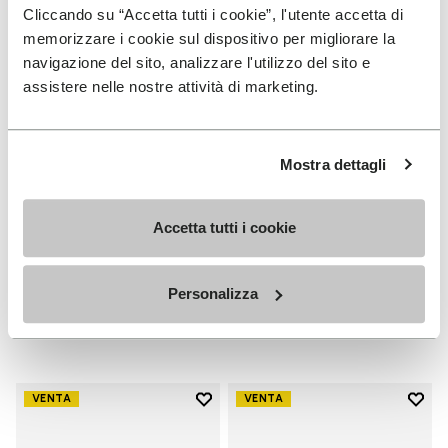
Cliccando su “Accetta tutti i cookie”, l'utente accetta di
memorizzare i cookie sul dispositivo per migliorare la
navigazione del sito, analizzare l'utilizzo del sito e
assistere nelle nostre attività di marketing.
Mostra dettagli
REBAJAS
REBAJAS
Accetta tutti i cookie
One Quarter Lona
One Quarter Lona
+ 2 colores
+ 2 colores
Personalizza
Price reduced from
100,00
50,00
Price reduced from
100,00
50,00
-50%
-50%
€
to
€
€
to
€
Add to wishlist
Add t
VENTA
VENTA
Add to wishlist One Quarter Nat
Add 