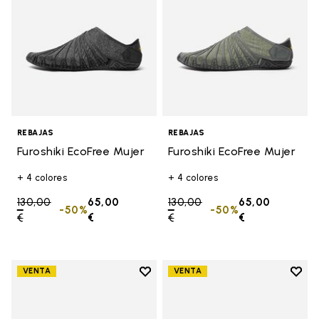
REBAJAS
REBAJAS
Furoshiki EcoFree Mujer
Furoshiki EcoFree Mujer
+ 4 colores
+ 4 colores
Price reduced from
130,00
65,00
Price reduced from
130,00
65,00
-50%
-50%
€
to
€
€
to
€
Add to wishlist
Add t
VENTA
VENTA
Add to wishlist Furoshiki EcoFree
Add t