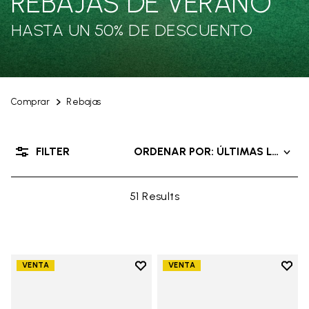
REBAJAS DE VERANO
HASTA UN 50% DE DESCUENTO
Comprar
Rebajas
FILTER
ORDENAR POR: ÚLTIMAS LLEGAD
51 Results
Add to wishlist
Add t
VENTA
VENTA
Add to wishlist Groundsplay
Add t