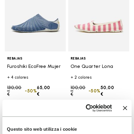
REBAJAS
REBAJAS
Furoshiki EcoFree Mujer
One Quarter Lona
+ 4 colores
+ 2 colores
Price reduced from
130,00
65,00
Price reduced from
100,00
50,00
-50%
-50%
€
to
€
€
to
€
Add to wishlist
Add t
VENTA
VENTA
Add to wishlist One Quarter Lon
Add t
Questo sito web utilizza i cookie