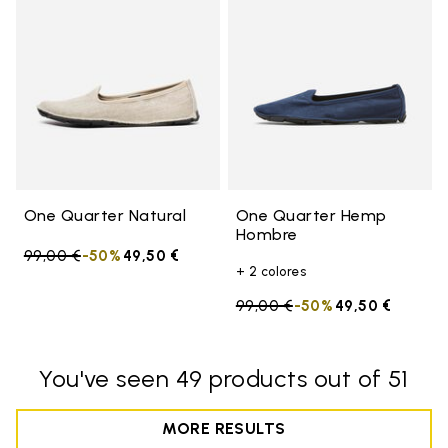
One Quarter Natural
One Quarter Hemp
Hombre
Price reduced from
99,00 €
to
-50%
49,50 €
+ 2 colores
Price reduced from
99,00 €
to
-50%
49,50 €
You've seen 49 products out of 51
MORE RESULTS