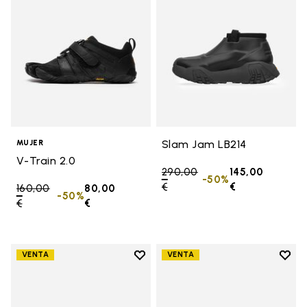
Slam Jam LB214
MUJER
V-Train 2.0
Price reduced from
290,00
145,00
-50%
€
to
€
Price reduced from
160,00
80,00
-50%
€
to
€
Add to wishlist
Add t
VENTA
VENTA
Add to wishlist Furoshiki EcoFree
Add t