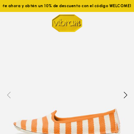
ete ahora y obtén un 10% de descuento con el código WELCOME10