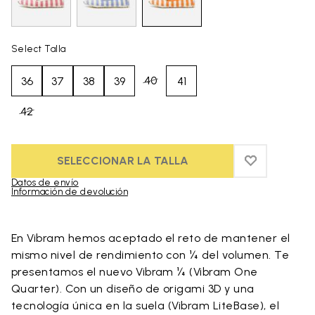
Select Talla
40
36
37
38
39
41
42
SELECCIONAR LA TALLA
ADD TO WIS
ADD TO WI
Datos de envío
Información de devolución
Skip to product images gallery
En Vibram hemos aceptado el reto de mantener el
mismo nivel de rendimiento con ¼ del volumen. Te
presentamos el nuevo Vibram ¼ (Vibram One
Quarter). Con un diseño de origami 3D y una
tecnología única en la suela (Vibram LiteBase), el