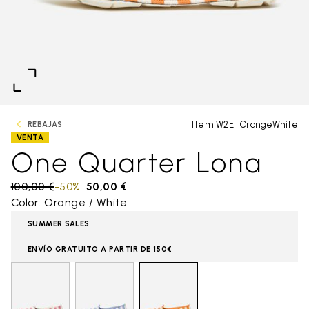
Item W2E_OrangeWhite
REBAJAS
VENTA
One Quarter Lona
Price reduced from
100,00 €
to
-50%
50,00 €
Color: Orange / White
SUMMER SALES
ENVÍO GRATUITO A PARTIR DE 150€