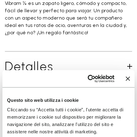
Vibram ¼ es un zapato ligero, cómodo y compacto,
fácil de llevar y perfecto para viajar. Un producto
con un aspecto moderno que será tu compañero
ideal en tus ratos de ocio, aventuras en la ciudad y,
¿por qué no? ¡Un regalo fantástico!
Detalles
SUSCRÍBETE Y NO TE PIERDAS NUESTRAS NOVEDADES
Questo sito web utilizza i cookie
Cliccando su “Accetta tutti i cookie”, l'utente accetta di
memorizzare i cookie sul dispositivo per migliorare la
navigazione del sito, analizzare l'utilizzo del sito e
He leído la
Política de Privacidad
de Vibram y
assistere nelle nostre attività di marketing.
acepto el tratamiento de mis datos personales