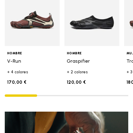
HOMBRE
HOMBRE
MU
V-Run
Graspifier
Tr
+ 4 colores
+ 2 colores
+ 3
170,00 €
120,00 €
18