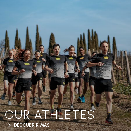
OUR ATHLETES
DESCUBRIR MÁS