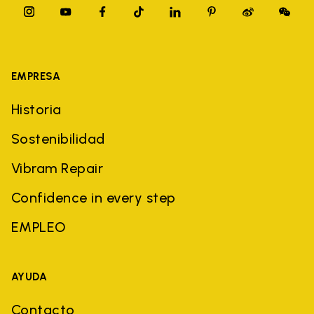
EMPRESA
Historia
Sostenibilidad
Vibram Repair
Confidence in every step
EMPLEO
AYUDA
Contacto