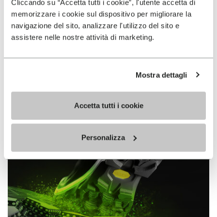
Cliccando su “Accetta tutti i cookie”, l'utente accetta di
MEGAGRIP
memorizzare i cookie sul dispositivo per migliorare la
navigazione del sito, analizzare l'utilizzo del sito e
DESCUBRIR MÁS
assistere nelle nostre attività di marketing.
Vibram Megagrip es el compuesto de goma de alto
Mostra dettagli
rendimiento que ofrece unas propiedades de agarre
inigualables en terrenos secos y húmedos.
Accetta tutti i cookie
Personalizza