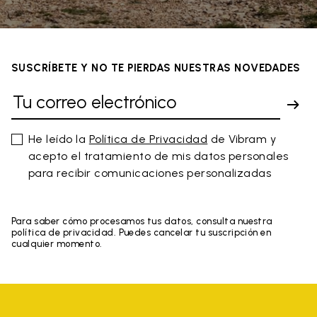
SUSCRÍBETE Y NO TE PIERDAS NUESTRAS NOVEDADES
He leído la
Política de Privacidad
de Vibram y
acepto el tratamiento de mis datos personales
para recibir comunicaciones personalizadas
Para saber cómo procesamos tus datos, consulta nuestra
política de privacidad. Puedes cancelar tu suscripción en
cualquier momento.