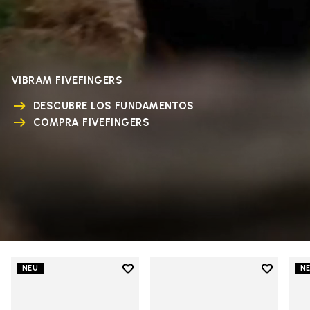
VIBRAM FIVEFINGERS
DESCUBRE LOS FUNDAMENTOS
COMPRA FIVEFINGERS
Add to wishlist
Add to wi
NEU
N
Add to wishlist V-Run
Add to wi