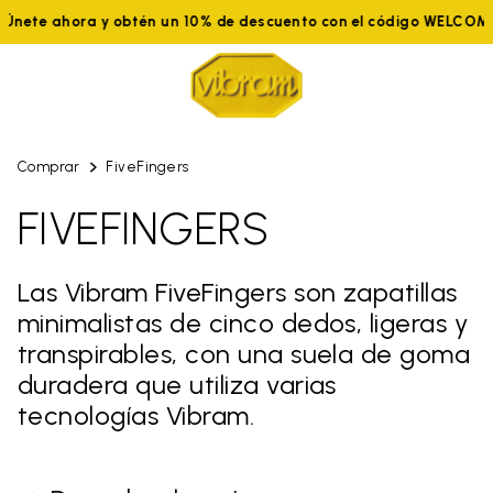
Únete ahora y obtén un 10% de descuento con el código WELCO
Comprar
FiveFingers
FIVEFINGERS
Las Vibram FiveFingers son zapatillas
minimalistas de cinco dedos, ligeras y
transpirables, con una suela de goma
duradera que utiliza varias
tecnologías Vibram.