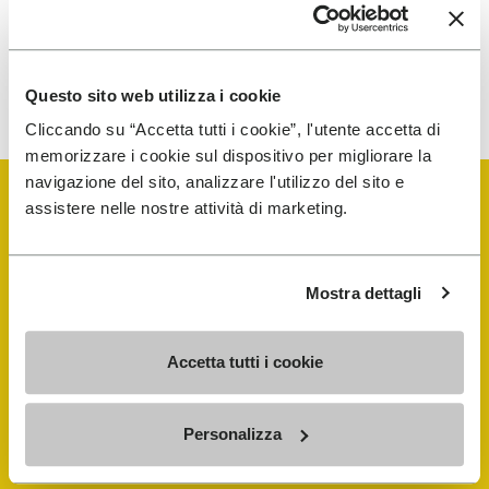
Para saber cómo procesamos tus datos, consulta nuestra
política de privacidad. Puedes cancelar tu suscripción en
Questo sito web utilizza i cookie
cualquier momento.
Cliccando su “Accetta tutti i cookie”, l'utente accetta di
memorizzare i cookie sul dispositivo per migliorare la
navigazione del sito, analizzare l'utilizzo del sito e
assistere nelle nostre attività di marketing.
Vibram Events
Mostra dettagli
FiveFingers Guía
Accetta tutti i cookie
Tienda
Personalizza