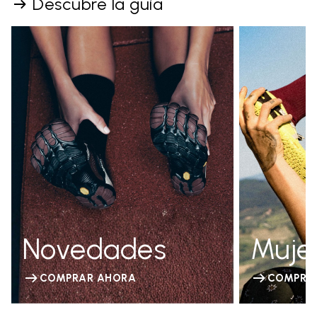
Descubre la guía
Novedades
Muje
COMPRAR AHORA
COMPRA