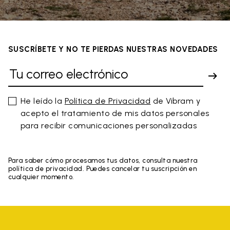
SUSCRÍBETE Y NO TE PIERDAS NUESTRAS NOVEDADES
He leído la
Política de Privacidad
de Vibram y
acepto el tratamiento de mis datos personales
para recibir comunicaciones personalizadas
Para saber cómo procesamos tus datos, consulta nuestra
política de privacidad. Puedes cancelar tu suscripción en
cualquier momento.