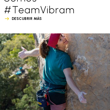
#TeamVibram
DESCUBRIR MÁS