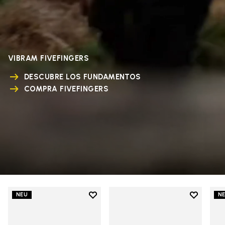
VIBRAM FIVEFINGERS
DESCUBRE LOS FUNDAMENTOS
COMPRA FIVEFINGERS
Add to wishlist
Add to wi
NEU
N
Add to wishlist V-Run
Add to wi