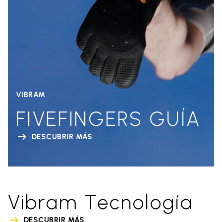
VIBRAM
FIVEFINGERS GUÍA
DESCUBRIR MÁS
Vibram Tecnología
DESCUBRIR MÁS