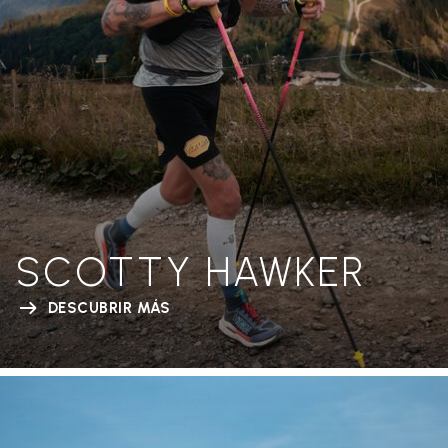
SCOTTY HAWKER
DESCUBRIR MÁS