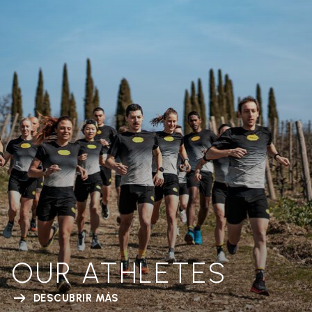
OUR ATHLETES
DESCUBRIR MÁS