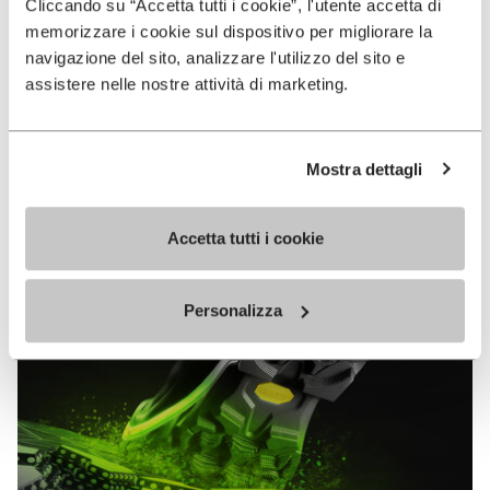
Cliccando su “Accetta tutti i cookie”, l'utente accetta di
MEGAGRIP
memorizzare i cookie sul dispositivo per migliorare la
navigazione del sito, analizzare l'utilizzo del sito e
DESCUBRIR MÁS
assistere nelle nostre attività di marketing.
Vibram Megagrip es el compuesto de goma de alto
Mostra dettagli
rendimiento que ofrece unas propiedades de agarre
inigualables en terrenos secos y húmedos.
Accetta tutti i cookie
Personalizza