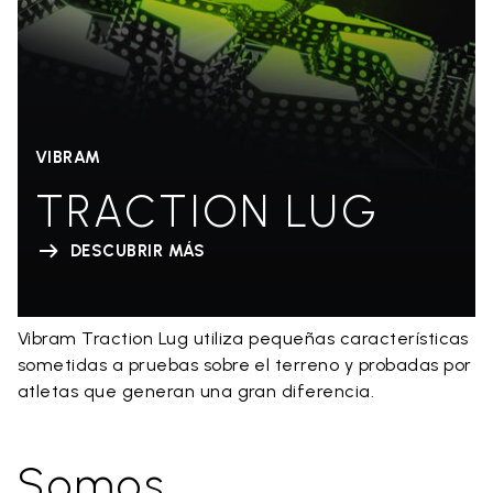
VIBRAM
TRACTION LUG
DESCUBRIR MÁS
Vibram Traction Lug utiliza pequeñas características
sometidas a pruebas sobre el terreno y probadas por
atletas que generan una gran diferencia.
Somos