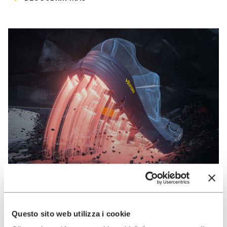
Questo sito web utilizza i cookie
VIBRAM