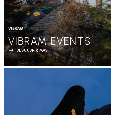
VIBRAM
VIBRAM EVENTS
DESCUBRIR MÁS