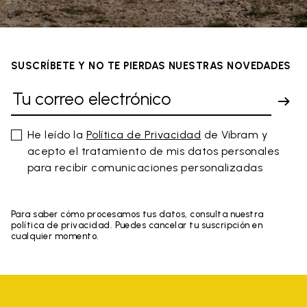
SUSCRÍBETE Y NO TE PIERDAS NUESTRAS NOVEDADES
He leído la
Política de Privacidad
de Vibram y
acepto el tratamiento de mis datos personales
para recibir comunicaciones personalizadas
Para saber cómo procesamos tus datos, consulta nuestra
política de privacidad. Puedes cancelar tu suscripción en
cualquier momento.