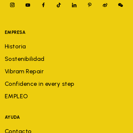
EMPRESA
Historia
Sostenibilidad
Vibram Repair
Confidence in every step
EMPLEO
AYUDA
Contacto