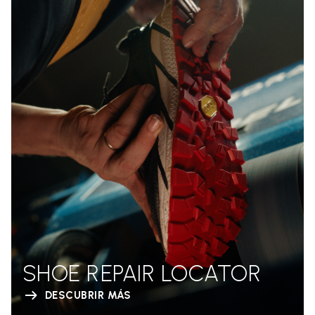
SHOE REPAIR LOCATOR
DESCUBRIR MÁS