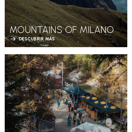
MOUNTAINS OF MILANO
DESCUBRIR MÁS