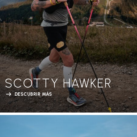
SCOTTY HAWKER
DESCUBRIR MÁS