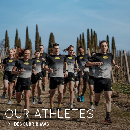
OUR ATHLETES
DESCUBRIR MÁS