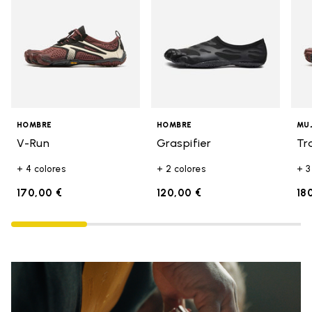
HOMBRE
HOMBRE
MU
V-Run
Graspifier
Tr
+ 4 colores
+ 2 colores
+ 3
170,00 €
120,00 €
18