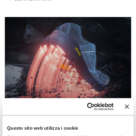
Questo sito web utilizza i cookie
VIBRAM