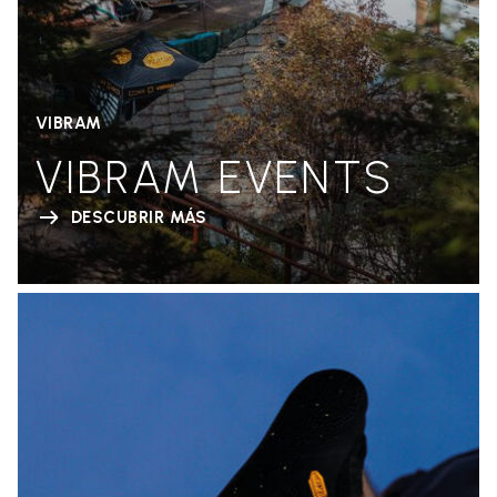
VIBRAM
VIBRAM EVENTS
DESCUBRIR MÁS