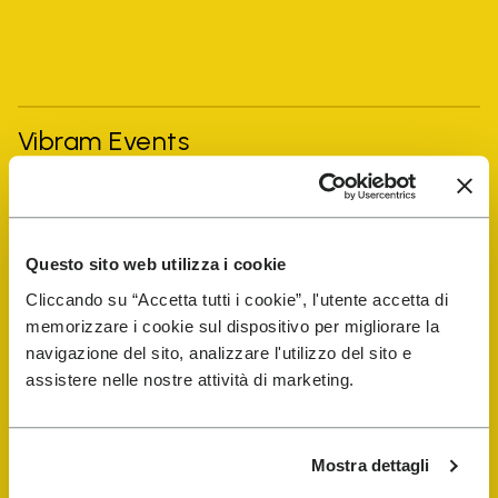
Vibram Events
FiveFingers Guía
Questo sito web utilizza i cookie
Tienda
Cliccando su “Accetta tutti i cookie”, l'utente accetta di
memorizzare i cookie sul dispositivo per migliorare la
Localizador de reparadores de
navigazione del sito, analizzare l'utilizzo del sito e
calzado
assistere nelle nostre attività di marketing.
Store Locator
Mostra dettagli