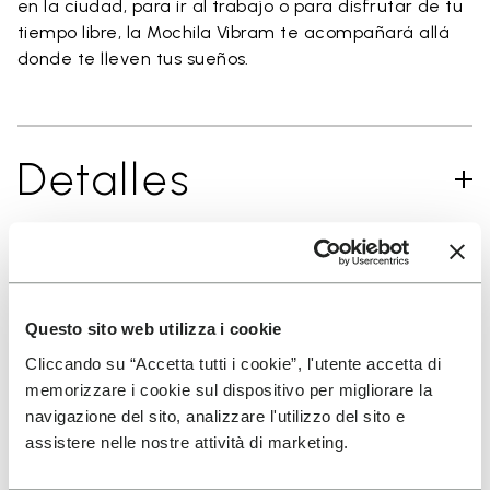
en la ciudad, para ir al trabajo o para disfrutar de tu
tiempo libre, la Mochila Vibram te acompañará allá
donde te lleven tus sueños.
Detalles
SUSCRÍBETE Y NO TE PIERDAS NUESTRAS NOVEDADES
Questo sito web utilizza i cookie
Cliccando su “Accetta tutti i cookie”, l'utente accetta di
memorizzare i cookie sul dispositivo per migliorare la
He leído la
Política de Privacidad
de Vibram y
navigazione del sito, analizzare l'utilizzo del sito e
acepto el tratamiento de mis datos personales
assistere nelle nostre attività di marketing.
para recibir comunicaciones personalizadas