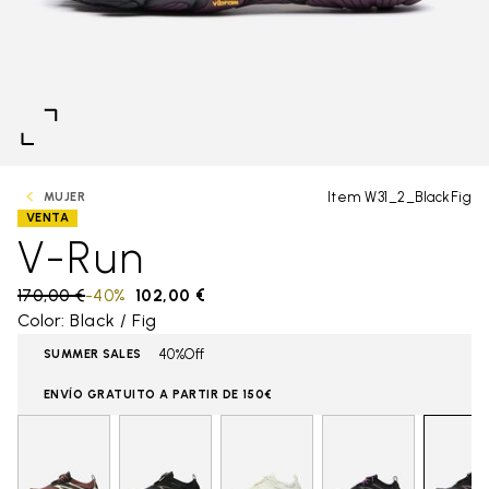
Item W31_2_BlackFig
MUJER
VENTA
V-Run
Price reduced from
170,00 €
to
-40%
102,00 €
Color: Black / Fig
40%Off
SUMMER SALES
ENVÍO GRATUITO A PARTIR DE 150€