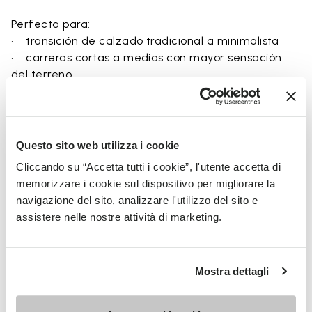
Perfecta para:
• transición de calzado tradicional a minimalista
• carreras cortas a medias con mayor sensación
del terreno
• exploración del running natural a través del
ground feel
• movimiento natural y entrenamiento barefoot
• comodidad ligera y transpirable para el día a día
Questo sito web utilizza i cookie
Cliccando su “Accetta tutti i cookie”, l'utente accetta di
memorizzare i cookie sul dispositivo per migliorare la
navigazione del sito, analizzare l'utilizzo del sito e
assistere nelle nostre attività di marketing.
Detalles
Mostra dettagli
FAQs