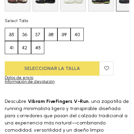
Select Talla
35
36
37
38
39
40
41
42
43
SELECCIONAR LA TALLA
ADD TO WIS
ADD TO WI
Datos de envío
Información de devolución
Skip to product images gallery
Descubre
Vibram FiveFingers V-Run
, una zapatilla de
running minimalista ligera y transpirable diseñada
para corredores que pasan del calzado tradicional a
una experiencia más natural—combinando
comodidad, versatilidad y un diseño limpio.