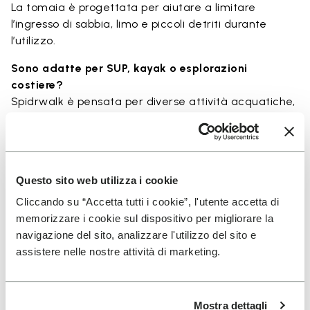
La tomaia è progettata per aiutare a limitare
l’ingresso di sabbia, limo e piccoli detriti durante
l’utilizzo.
Sono adatte per SUP, kayak o esplorazioni
costiere?
Spidrwalk è pensata per diverse attività acquatiche,
inclusi sport di pagaia e uso costiero, dove grip e
drenaggio sono importanti.
Si percepisce ancora una sensazione “barefoot”?
Sono progettate per offrire una sensazione vicino al
Questo sito web utilizza i cookie
suolo, con feedback naturale e un livello di
Cliccando su “Accetta tutti i cookie”, l'utente accetta di
protezione adatto all’uso outdoor.
memorizzare i cookie sul dispositivo per migliorare la
navigazione del sito, analizzare l'utilizzo del sito e
assistere nelle nostre attività di marketing.
Detalles
Mostra dettagli