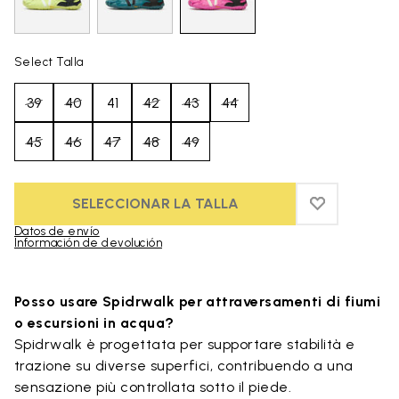
Select Talla
39
40
41
42
43
44
45
46
47
48
49
SELECCIONAR LA TALLA
ADD TO WIS
ADD TO WI
Datos de envío
Información de devolución
Skip to product images gallery
Posso usare Spidrwalk per attraversamenti di fiumi
o escursioni in acqua?
Spidrwalk è progettata per supportare stabilità e
trazione su diverse superfici, contribuendo a una
sensazione più controllata sotto il piede.