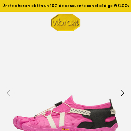
Únete ahora y obtén un 10% de descuento con el código WELCO