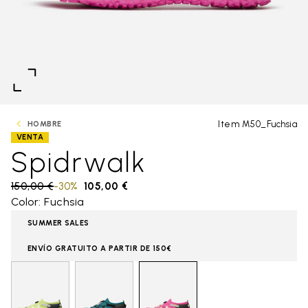
Item M50_Fuchsia
HOMBRE
VENTA
Spidrwalk
Price reduced from
150,00 €
to
-30%
105,00 €
Color: Fuchsia
SUMMER SALES
ENVÍO GRATUITO A PARTIR DE 150€