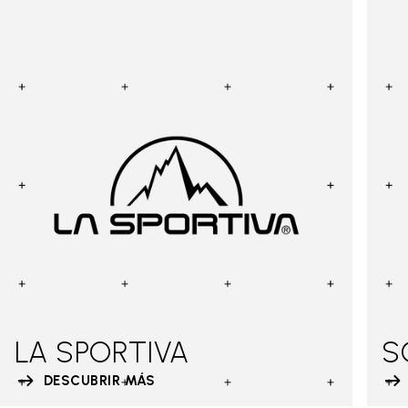
LA SPORTIVA
S
DESCUBRIR MÁS