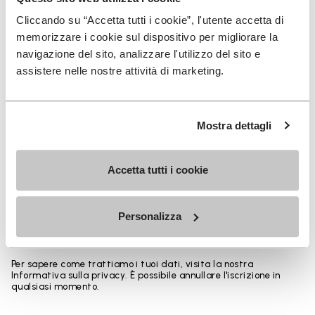
Cliccando su “Accetta tutti i cookie”, l'utente accetta di
You've seen 5 products out of 5
memorizzare i cookie sul dispositivo per migliorare la
navigazione del sito, analizzare l'utilizzo del sito e
assistere nelle nostre attività di marketing.
ISCRIVITI PER NON PERDERE LE NOSTRE ULTIME
NOVITÀ
Mostra dettagli
Accetta tutti i cookie
Ho letto l'
Informativa Privacy
di Vibram e
acconsento al trattamento dei miei dati personali
per ricevere comunicazioni personalizzate
Personalizza
Per sapere come trattiamo i tuoi dati, visita la nostra
Informativa sulla privacy. È possibile annullare l'iscrizione in
qualsiasi momento.