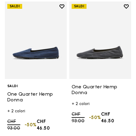
Add to wishlist
Add t
SALDI
SALDI
Add to wishlist One Quarter H
Add 
One Quarter Hemp
SALDI
Donna
One Quarter Hemp
Donna
+ 2 colori
+ 2 colori
Price reduced from
CHF
CHF
-50%
93.00
to
46.50
Price reduced from
CHF
CHF
-50%
93.00
to
46.50