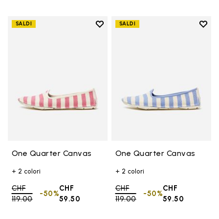
Add to wishlist
Add t
SALDI
SALDI
Add to wishlist One Quarter Ca
Add 
One Quarter Canvas
One Quarter Canvas
+ 2 colori
+ 2 colori
Price reduced from
CHF
CHF
Price reduced from
CHF
CHF
-50%
-50%
119.00
to
59.50
119.00
to
59.50