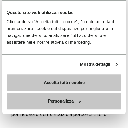
riduce drasticamente fino al 50% lo spessore della
base rispetto a un design identico della suola e
Questo sito web utilizza i cookie
consente di ridurre il peso complessivo fino al 30%.
Cliccando su “Accetta tutti i cookie”, l'utente accetta di
Composizione: Suola: Vibram Rubber Gumlite con
memorizzare i cookie sul dispositivo per migliorare la
tecnologia Vibram LITEBASE Tomaia: Canapa
navigazione del sito, analizzare l'utilizzo del sito e
assistere nelle nostre attività di marketing.
Mostra dettagli
ISCRIVITI PER NON PERDERE LE NOSTRE ULTIME
NOVITÀ
Accetta tutti i cookie
Ho letto l'
Informativa Privacy
di Vibram e
Personalizza
acconsento al trattamento dei miei dati personali
per ricevere comunicazioni personalizzate