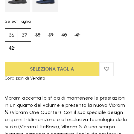
Select Taglia
38
39
40
41
36
37
42
SELEZIONA TAGLIA
ADD TO WIS
ADD TO WI
Condizioni di Vendita
Skip to product images gallery
Vibram accetta la sfida di mantenere le prestazioni
in un quarto del volume e presenta la nuova Vibram
¼ (Vibram One Quarter). Con il suo speciale design
origami tridimensionale e l’esclusiva tecnologia della
suola (Vibram LiteBase), Vibram ¼ è una scarpa
leggera, comoda e compatta, facile da portare in