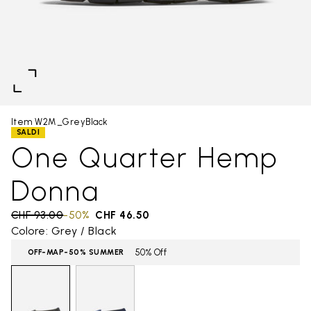
Item W2M_GreyBlack
SALDI
One Quarter Hemp
Donna
Price reduced from
CHF 93.00
to
-50%
CHF 46.50
Colore: Grey / Black
50% Off
OFF-MAP-50% SUMMER