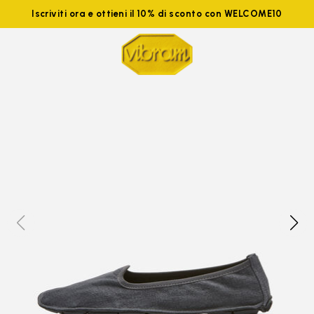
Iscriviti ora e ottieni il 10% di sconto con WELCOME10