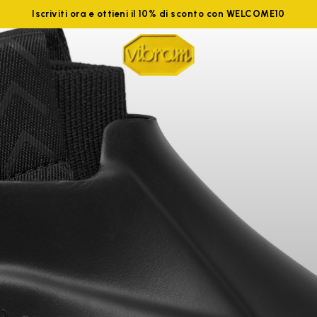
Iscriviti ora e ottieni il 10% di sconto con WELCOME10