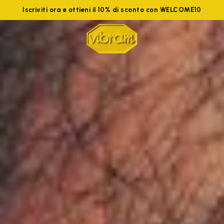
Iscriviti ora e ottieni il 10% di sconto con WELCOME10