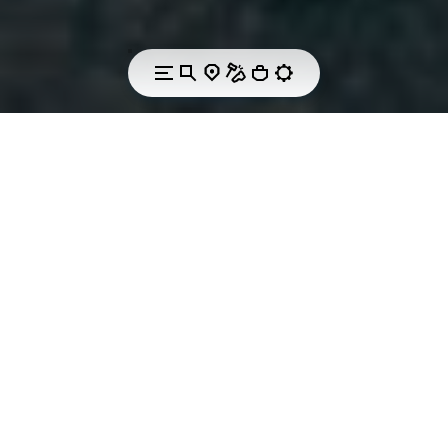
ALTRA & VIBRAM
Liberare il
potenziale umano,
ispirando il mondo a
muoversi
naturalmente.