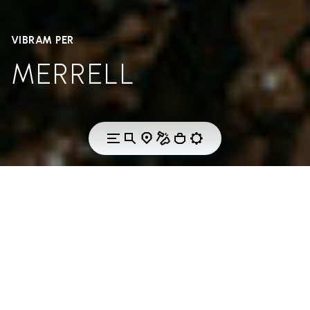
VIBRAM PER
MERRELL
AMORE CONDIVISO PER LA VITA ALL'ARIA APERTA.
Una partnership di
lunga data forgiata
dalla natura.