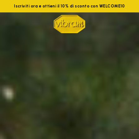
Iscriviti ora e ottieni il 10% di sconto con WELCOME10