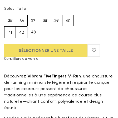
Select Taille
35
38
39
36
37
40
43
41
42
SÉLECTIONNER UNE TAILLE
ADD TO WIS
ADD TO WI
Conditions de vente
Skip to product images gallery
Découvrez
Vibram FiveFingers V-Run
, une chaussure
de running minimaliste légère et respirante conçue
pour les coureurs passant de chaussures
traditionnelles à une expérience de course plus
naturelle—alliant confort, polyvalence et design
épuré.