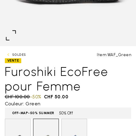
Item WAF_Green
SOLDES
VENTE
Furoshiki EcoFree
pour Femme
Price reduced from
CHF 100.00
to
-50%
CHF 50.00
Couleur: Green
50% Off
OFF-MAP-50% SUMMER