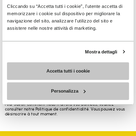
Cliccando su “Accetta tutti i cookie”, l'utente accetta di
memorizzare i cookie sul dispositivo per migliorare la
navigazione del sito, analizzare l'utilizzo del sito e
INSCRIVEZ-VOUS POUR NE PAS MANQUER NOS
assistere nelle nostre attività di marketing.
DERNIÈRES NOUVEAUTÉS
Mostra dettagli
Jai pris connaissance de la
Politique de
Confidentialité
de Vibram et jaccepte le
Accetta tutti i cookie
traitement de mes données personnelles afin de
recevoir des communications personnalisées
Personalizza
Pour savoir comment nous traitons vos données, veuillez
consulter notre Politique de confidentialité. Vous pouvez vous
désinscrire à tout moment.