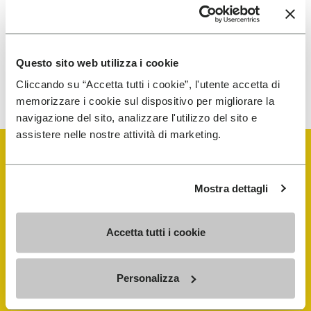
traitement de mes données personnelles afin de
recevoir des communications personnalisées
Questo sito web utilizza i cookie
Pour savoir comment nous traitons vos données, veuillez
consulter notre Politique de confidentialité. Vous pouvez vous
Cliccando su “Accetta tutti i cookie”, l'utente accetta di
désinscrire à tout moment.
memorizzare i cookie sul dispositivo per migliorare la
navigazione del sito, analizzare l'utilizzo del sito e
assistere nelle nostre attività di marketing.
Mostra dettagli
Vibram Events
Accetta tutti i cookie
FiveFingers Guide
Personalizza
E-SHOP